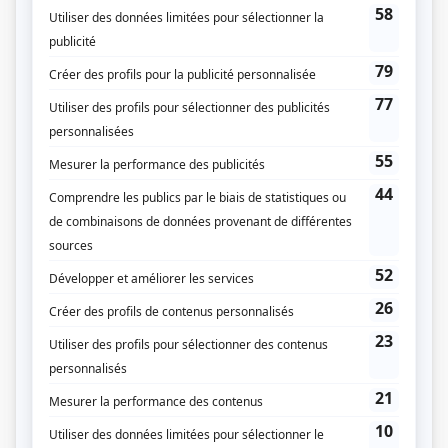
Personnages
Vidanges
(
Jay
)
Classé secret
(
Fabien Duvernay
2023
-
)
Patrick Senécal présente
(
Olivier
)
Sans rendez-vous
(
Jason
)
Clash
(
Émile Gagné
)
Sur-Vie
(
Maxime Richer
)
District 31
(
Manuel Dupuis
2021
-
2022
)
Ça décolle!
(
Garagiste
)
Ruptures
(
Robert Foster
2016
-
2017
)
Mon ex à moi
(
Philippe
)
Tu m'aimes-tu?
(
Fred
)
30 vies
(
Guy Racicot
2015
)
Miss météo
(
Philippe
)