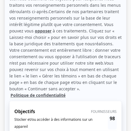
(Source: Photo: Julie Artacho)
Liens
Fiche de Sébastien Huberdeau sur Showbizz.net
Récompenses
Séries ou téléromans
Prix Gémeaux 2015 - Meilleur rôle de soutien masculin série dramatique
quotidienne - Guy Racicot - 30 vies