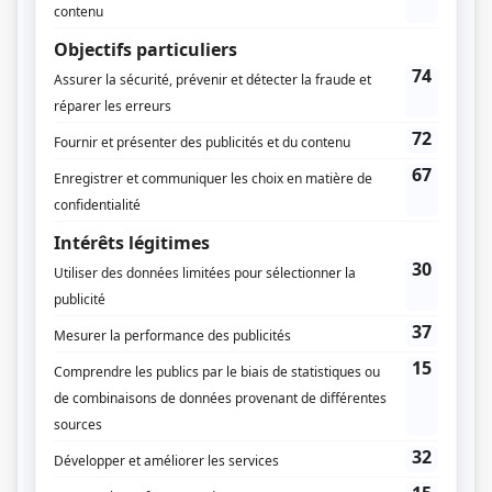
Histoire de famille
(
Michel Gagné
)
La job
(
Louis Tremblay
)
Les hauts et les bas de Sophie Paquin
(
Benjamin Lemieux
)
Nos étés
(
Martin Belzile
)
Un monde à part
(
Antonin Brodeur
)
Harmonium
(
Steve
)
Les liaisons dangereuses
(
Assistant de Merteuil
)
Tribu.com
(
Simon
)
Willie
(
Michel Lamothe
)
Tag
(
«Gringo» Cédric Marchand
)
Le monde de Charlotte
(
Antonin Brodeur
)
Gypsies
(
Marco Dubois, dit Tit-Kid
)
Virginie
(
Charles-Olivier Turbide
)
Les aventures de la Courte échelle
(
Toni Drouin
)