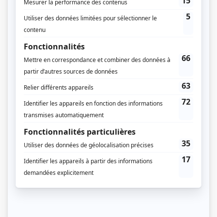
Sphère Média
Bell Média
Diffuseur(s)
Noovo
Crave
Dates de diffusion
Depuis le 30 octobre 2024
Durée et heure de diffusion
10 épisodes au total
Saison 1: Du 8 septembre 2025 au 10 novembre 2025 (chaque lundi, 21h00)
(60 minutes)
Saison 2: Disponible en ligne
Récompenses
Prix Gémeaux 2025 - Meilleur premier rôle féminin : comédie ou comédie