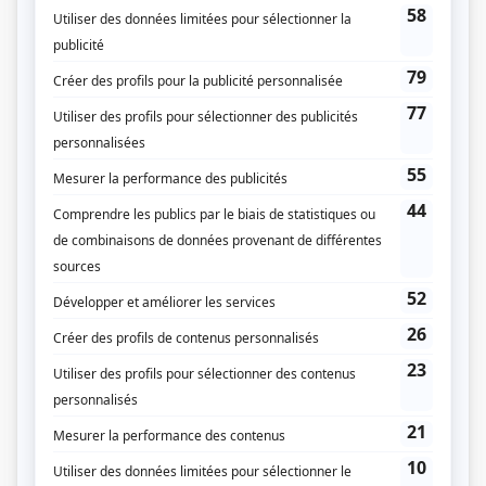
cachait. Après toutes ces années de silence, Anna découvre que de renouer
avec son entourage un peu tordu et de rebâtir sa vie n’est pas aussi simple
qu’elle l’avait espéré.
(Fourni par la production)
Liens
Fiche de
Le retour d'Anna Brodeur
sur Showbizz.net
Genre
Série
Réalisation
Sébastien Gagné
Mathieu Cyr
Production
Josée Vallée
Alexis Poulin Herry
Textes