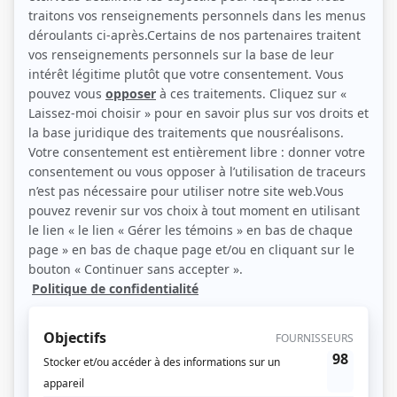
Julie Le Breton (Source: Bell Média)
Description sommaire de l'histoire
Après un exil volontaire de dix ans à Paris, Anna Brodeur rentre au Québec
dans des circonstances exceptionnelles. Son retour provoque un raz-de-
marée parmi ses proches. Ni sa mère Monique qui en était presque venue à
oublier l'existence de sa fille unique, ni son meilleur ami Patrick, directeur
d'une agence de relations publiques, ni son ex, Antoine, ne savaient où elle se