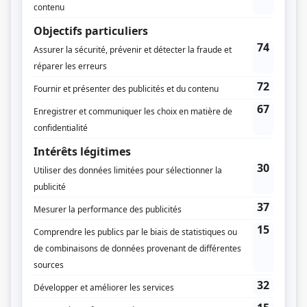
Richard Blaimert
Production exécutive
Bruno Dubé
Production associée
Richard Blaimert
Production déléguée
Bruno Barrière
Script-édition
Isabelle Langlois
Musique
Christian Clermont
Charles-Antoine L'Écuyer
Compagnie de production