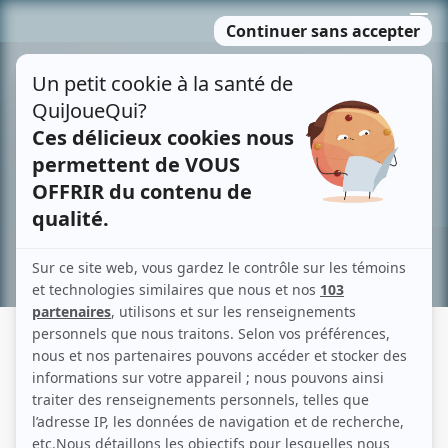
Passer
MENU
au
contenu
Recherche avancée »
LE RETOUR D'ANNA BRODEUR
Fiche détaillée
Liste des épisodes