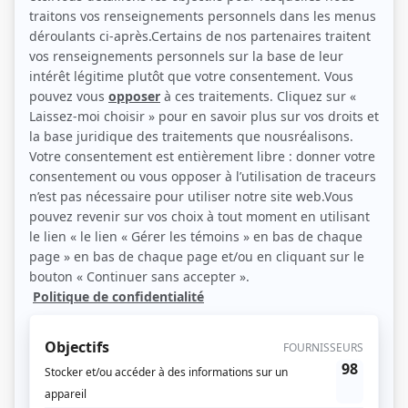
Marina Orsini (Photo: TVA)
Description sommaire de l'histoire
Cette affaire est sans doute l'une des plus célèbres de notre histoire. Cordélia
Viau est accusée d'avoir assassiné son époux avec l'aide de Sam Parslow, son
présumé amant. Ils sont trouvés coupables et seront condamnés à mourir sur
l'échafaud. Cette jeune femme, aux convenances sévèrement critiquées par
ses pairs, était-elle condamnée d'avance? Ce procès jettera une lumière bien
cruelle sur une époque et ses gens. D'après l'idée de Daniel Proulx.