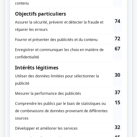
Joanne Forgues
Production déléguée
André Dupuy
Script-édition
Mark Blandford
Musique
François Dompierre
Compagnie de production
Productions Sovimage
Productions du Sagittaire
Diffuseur(s)
TVA
Dates de diffusion