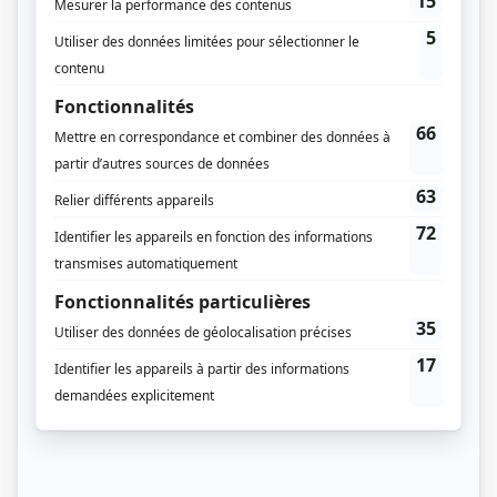
Le 22 novembre 1995
Durée et heure de diffusion
1 épisode au total
Saison 1: Diffusée le mercredi à 21h00
(60 minutes)
Distribution
Pierre Nadeau
(
Présentateur
)
Marina Orsini
(
Cordélia Viau
)
Mario Saint-Amand
(
Sam Parslow
)
Guy Nadon
(
Me McKay
)
Martin Larocque
(
Me Leduc
)
Pierre Lebeau
(
Coroner Migneault
)
André Montmorency
(
Juge Taschereau
)
Marie-Thérèse Fortin
(
Mélina Viau
)