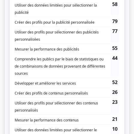
(Fourni par la production)
Liens
Fiche de
Les grands procès: L'affaire Cordélia Viau
sur Showbizz.net
Genre
Téléthéâtre ou dramatique
Réalisation
Mark Blandford
Production
Pierre Nadeau
Vincent Gabriele
Textes
Dominic Champagne
Production exécutive