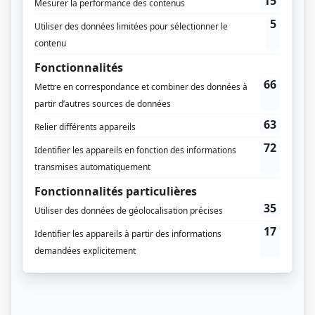
Michèle Deslauriers
(
Dolorès Tremblay
)
Luc Guérin
(
Louis Brodeur
)
Marc Grégoire
(
Jean-Pierre Dubois
)
Jonathan Tanner
(
Jason Plummer
)
Benoît Marleau
(
Jean-Paul Bordeleau
)
Paul Berval
(
Federico
)
Roger Joubert
(
Firmin Lapalisse
)
Danielle Oddera
(
Marinette
)
Roberto Medile
(
Aldo
)
Normand Brathwaite
(
Patrice
)
Anna Klimalanka
(
Anna Kowalsky
)
Monique Mercure
(
Cécile
)
Marie Tifo
(
Loulou
)
Alexandre Caron
(
Maxime Brodeur
)
Guillaume Caron
(
Maxime Brodeur
)
Martin Drainville
(
Jos Bleau
)
Danièle Paradis
(
Minou
)