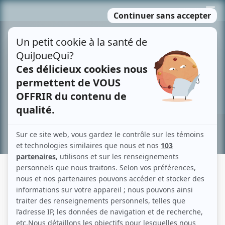
Passer
MENU
au
contenu
Recherche avancée »
DENISE... AUJOURD'HUI