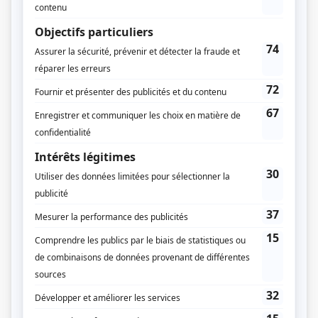
Productions SDA
Diffuseur(s)
Télévision Quatre-Saisons
Dates de diffusion
Du 5 septembre 1990 au 3 avril 1991
Durée et heure de diffusion
26 épisodes au total
Saison 1: Diffusée chaque mercredi à 19h30
(30 minutes)
Distribution
Denise Filiatrault
(
Denise Dussault
)
André Montmorency
(
Christian Lalancette
)
Pierrette Robitaille
(
Imelda Dussault
)