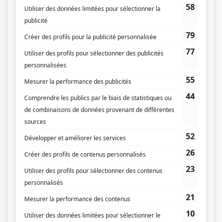
(Source: Répertoire des séries, feuilletons et téléromans québécois, Jean-Yves
Croteau, Pierre Véronneau, Les Publications du Québec)
Liens
Fiche de
Denise... aujourd'hui
sur Showbizz.net
Genre
Comédie
Réalisation
André Guérard
Textes
Denise Filiatrault
Musique
Hélène Dalair
Compagnie de production