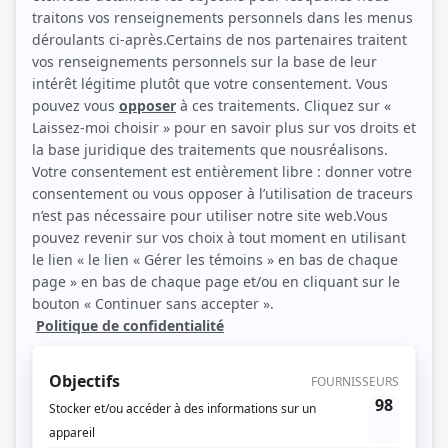
André Montmorency et Denise Filiatrault (Photo: Jackie Fritz)
Description sommaire de l'histoire
Denise Dussault partage depuis deux ans une maison avec l'ex-coiffeur
Christian Lalancette. Malgré leurs divergences d'opinion, leur amitié, vieille
d'une quinzaine d'années, résiste à toutes les épreuves. Ils travaillent
ensemble à l'agence de casting que Denise a installée dans le sous-sol, ce qui
lui permet d'écrire des histoires qui se déroulent dans le milieu artistique et
d'offrir à de jeunes comédiens et comédiennes la chance de faire leurs
débuts dans le monde du spectacle. L'action alterne entre les scènes
familiales qui se déroulent à la maison et les aventures liées à l'agence. Des
personnages tout aussi hauts en couleur partagent la vie de ce duo.