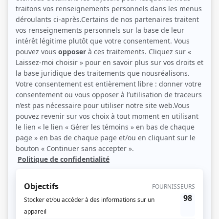
Gratien Gélinas (Photo: Éléphant)
Description sommaire de l'histoire
Le vieux Jean-Baptiste Lambert évoque ses souvenirs de jeunesse alors qu'il
soutient un siège policier dans les usines désaffectées de Jacques Roussel.
Celui-ci, héritier d'une riche dynastie de tisserands français, avait émigré en
Nouvelle-Angleterre au début du siècle pour y diriger leur filiale locale. À la
même époque, le père de Jean-Baptiste, Valmore, et sa famille quittaient leur
ferme afin de trouver une vie meilleure dans les usines de textile
américaines. Les destins des deux familles se croisent - la soeur de Valmore,
Madeleine, sera la seconde épouse de Roussel - et engendrent des conflits
violents. Les Canadiens français, durement traités à l'usine, sont en butte au