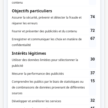
Claude Fournier
Michel Cournot
Musique
Normand Corbeil
Martin Fournier
Compagnie de production
Groupe Malofilm
Ciné les Tisserands
Diffuseur(s)
Radio-Canada
Dates de diffusion
Du 6 septembre 1989 au 20 septembre 1989
Durée et heure de diffusion