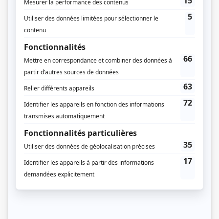
3 épisodes au total
Saison 1: Diffusée chaque mercredi à 21h00
(60 minutes)
Informations supplémentaires
Cette série a aussi fait l'objet d'un long métrage.
Distribution principale
Gratien Gélinas
(
Jean-Baptiste Lambert, 86 ans
)
Denis Bouchard
(
Jean-Baptiste Lambert, 20 ans
)
Michel Forget
(
Valmore Lambert
)
Juliette Huot
(
Soeur Bernadette
)
Paul Hébert
(
Curé Pelland
)
Charlotte Laurier
(
Madeleine Lambert
)
Gabrielle Lazure
(
Simone Fontaine
)
Aurélien Recoing
(
Jacques Roussel
)
Francis Reddy
(
Rick Laverdière
)