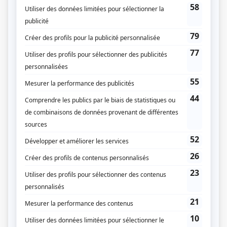
racisme et au mépris des bigots américains. Ils doivent en outre lutter contre
leurs patrons français et contre l'évêque irlandais qui veut imposer l'anglais
dans les écoles paroissiales.
(Source: Répertoire des séries, feuilletons et téléromans québécois, Jean-Yves
Croteau, Pierre Véronneau, Les Publications du Québec)
Liens
Fiche de
Les tisserands du pouvoir
sur Showbizz.net
Genre
Série
Réalisation
Claude Fournier
Production
René Malo
Marie-José Raymond
Textes