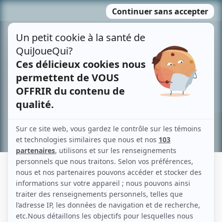
Passer
MENU
au
contenu
Recherche avancée »
CLAUDE CORBEIL
Liens
Fiche de Claude Corbeil sur Showbizz.net