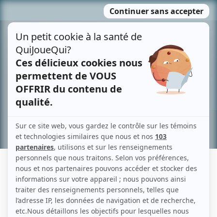
Passer
MENU
au
contenu
Recherche avancée »
CINÉ LES TISSERANDS
Liens
Fiche de Ciné les Tisserands sur Showbizz.net