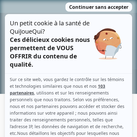
Passer
MENU
au
contenu
Recherche avancée »
RENÉ MALO