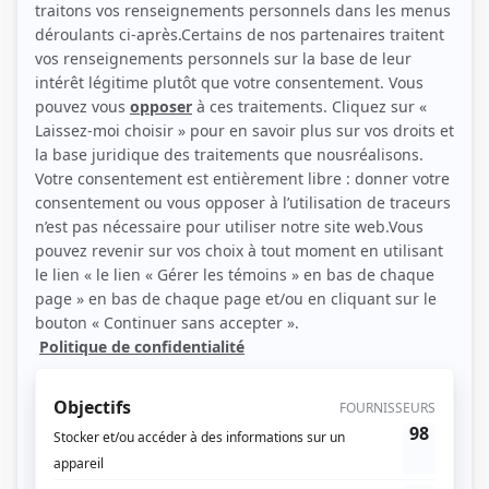
(Source: Courtoisie)
Liens
Fiche de Éric LeBlanc sur Showbizz.net
Personnages
Alertes : Pelletier
(
Yvan Ricard
)