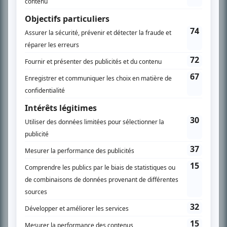
son petit écran. Celui qu’on surnomme parfois «l’encyclopédie de la
télévision» a d’abord oeuvré au magazine TV Hebdo de 1996 à 2001. Sa
spécialité: la télé québécoise. On peut l’entendre régulièrement commenter
l’actualité télévisuelle au 98,5.
En savoir plus »
SUR LE RÉSEAU BIZZ MÉDIA
PLAN DU SITE
Accueil
Liste des oeuvres
Liste des comédiens
Recherche avancée
À propos