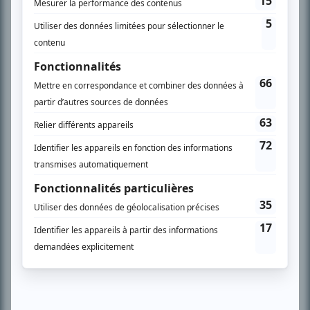
spécialité: la télé québécoise. On peut l’entendre régulièrement commenter
l’actualité télévisuelle au 98,5.
En savoir plus »
SUR LE RÉSEAU BIZZ MÉDIA
PLAN DU SITE
Accueil
Liste des oeuvres
Liste des comédiens
Recherche avancée
À propos
Nous contacter