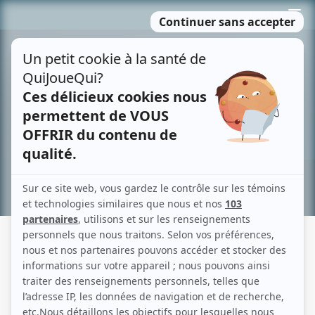
Passer
MENU
au
contenu
Recherche avancée »
RICHARDSON ZÉPHIR