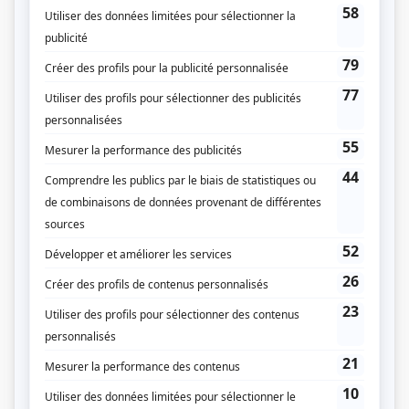
Lakay Nou
(
Père Moïse
)
STAT
(
Floppy le clown
2025
)
Jowanne, la psy des stars
(
Richardson Zéphir
)
Les fleuristes
(
Le réceptionniste
)
Denis Danger
(
Raton voleur
)
De Pierre en fille
(
Yourime
2025
)
La petite vie (2023)
(
Richard
)
Patrick Senécal présente
(
Louis
)
Le bonheur
(
Jean Béland
2024
)
Club Soly
(
2021
-
2022
)
Caméra café II
(
Stéphane
)
La Maison-Bleue
(
Major Zéphir
)
C'est comme ça que je t'aime
(
Roland
)
Marika
(
Pépé
)
Discussions avec mes parents
(
Michel
2022
)
Faits divers
(
Douglas Étienne
2018
)
Les Simone
(
Tristan
)