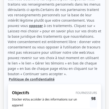
(Source: Photo: Étienne Dufresne)
Liens
Fiche de Richardson Zéphir sur Showbizz.net
Personnages
Agence Brainsto
(
Richardson Zéphir
2025
-
)