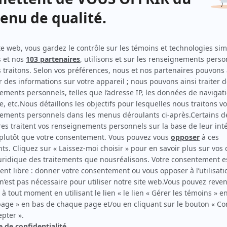
En tout cas
(
Claudette
)
Les aventures tumultueuses de Jack Carter
(
«Flo»
Florence Lachapelle
)
Asbestos
(
Antoinette Gagnon
)
Avec un grand A: Pauline et Renée
(
Pauline
)
Quelle famille!
(
Gaby Nantais
)
Grujot et Délicat
(
Mlle Sainte-Bénite
)
Moi et l'autre
(
Sœur enseignante
)
Le pain du jour
(
Jeannette Allard
)
La Côte de Sable
(
Julie Paradis
)
La famille Plouffe
(
Agathe Plouffe
)
Autres contributions
Grujot et Délicat
Autrice