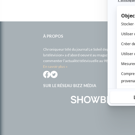
Informations
complémentaires
À PROPOS
Chroniqueur télé du journal Le Soleil depuis 2001, Richa
la télévision» a d’abord oeuvré au magazine TV Hebdo de 
commenter l’actualité télévisuelle au 98,5.
En savoir plus »
SUR LE RÉSEAU BIZZ MÉDIA