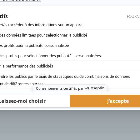
rd Therrien carbure à son petit écran. Celui qu’on surnomme parfois «l’encyclopédie 
1996 à 2001. Sa spécialité: la télé québécoise. On peut l’entendre régulièrement