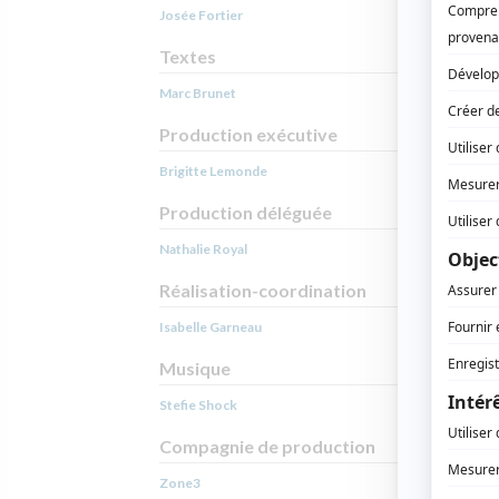
Josée Fortier
Textes
Marc Brunet
Production exécutive
Brigitte Lemonde
Production déléguée
Nathalie Royal
Réalisation-coordination
Isabelle Garneau
Musique
Stefie Shock
Compagnie de production
Zone3