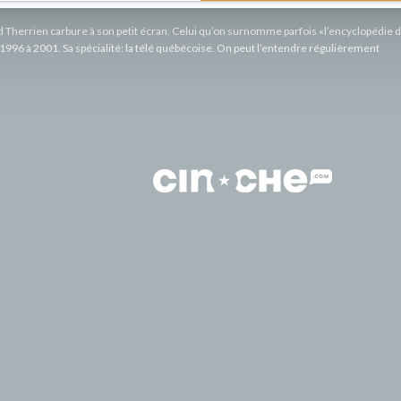
rd Therrien carbure à son petit écran. Celui qu’on surnomme parfois «l’encyclopédie 
1996 à 2001. Sa spécialité: la télé québécoise. On peut l’entendre régulièrement