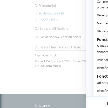
Diffuseur(s)
ICI Radio-Canada Télé
ICI TOU.TV Extra
Dates de diffusion
Du 8 janvier 2025 au 26 février 2025
Durée et heure de diffusion
8 épisodes au total
Saison 1: Du 8 janvier 2025 au 5 mars 2025 (chaque merc
21h00) (30 minutes)
Informations
complémentaires
À PROPOS