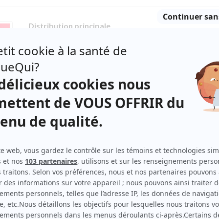
Distribution principale
Anne Dorval
(
Brigitte Bussières
)
Philippe-Audrey Larrue-St-Jacques
(
Zac
)
Mathieu Dufour
(
Cyprien
)
Yannick De Martino
(
Drano
)
Pascale de Blois
(
Vadge
)
Naïla Louidort
(
Chloé
)
ppe-
dort
Distribution secondaire
Guillaume Tremblay
(
Narrateur
)
Zachary Courchesne
(
Osti-ve
)
able
Gabrielle Forest
(
Marie-Tracteur
)
es
Keesha Balmir
(
Velveeta
)
x
aux
Ambre Jabrane
(
Candidate no 4
)