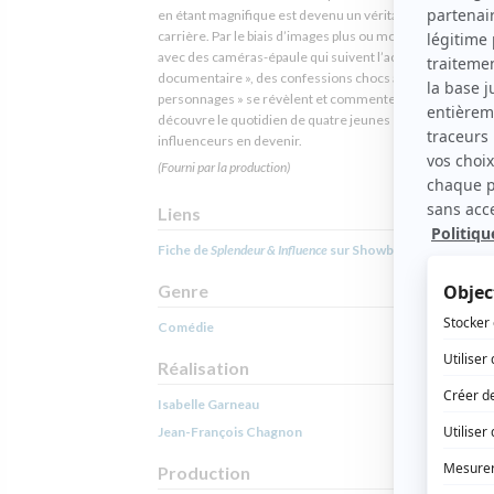
en étant magnifique est devenu un véritable choix de
carrière. Par le biais d’images plus ou moins captées sur le
avec des caméras-épaule qui suivent l’action en mode « f
documentaire », des confessions chocs à la caméra où les
personnages » se révèlent et commentent l’action, on
découvre le quotidien de quatre jeunes et ambitieux
influenceurs en devenir.
(Fourni par la production)
Liens
Fiche de
Splendeur & Influence
sur Showbizz.net
Genre
Comédie
Réalisation
Isabelle Garneau
Jean-François Chagnon
Production