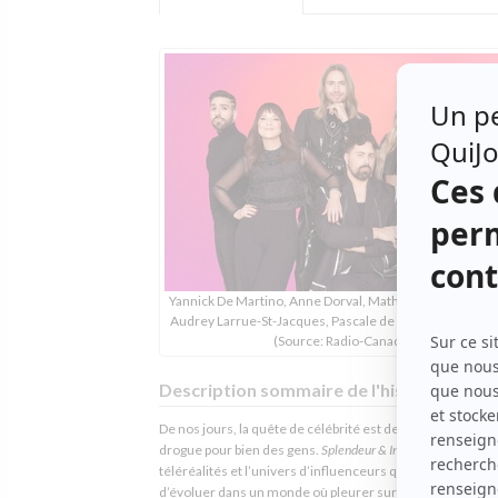
Yannick De Martino, Anne Dorval, Mathieu Dufour, Phili
Audrey Larrue-St-Jacques, Pascale de Blois, Naïla Loui
(Source: Radio-Canada)
Description sommaire de l'histoire
De nos jours, la quête de célébrité est devenue une vérit
drogue pour bien des gens.
Splendeur & Influence
parodie l
téléréalités et l’univers d’influenceurs qui ont fait le choi
d’évoluer dans un monde où pleurer sur les réseaux soci