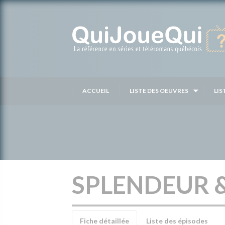
Passer
au
contenu
ACCUEIL
LISTE DES OEUVRES
LIS
SPLENDEUR 
Fiche détaillée
Liste des épisodes