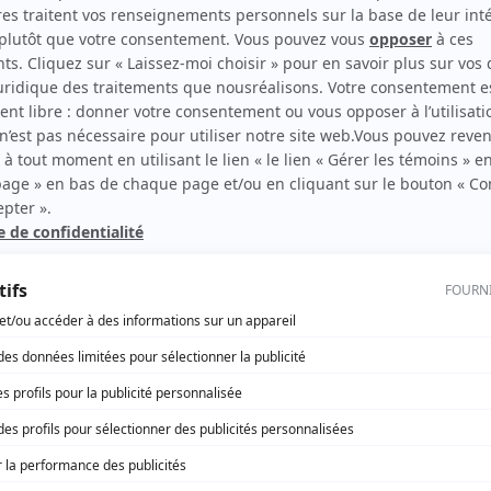
Irlande Côté
(
Mel
)
 vif
aux
Carmen Sylvestre
(
Grand-mère
)
 «
Meilie Ng
(
Réceptionniste
)