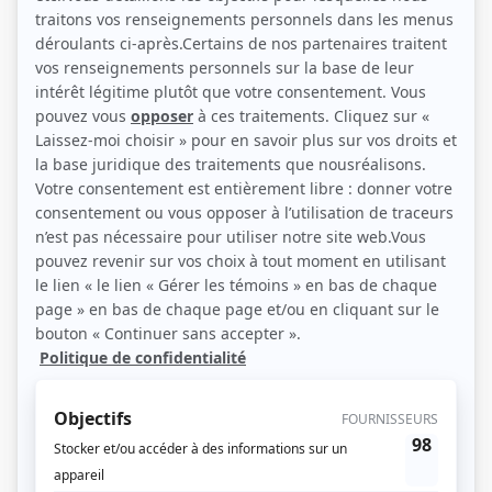
Mani Soleymanlou, Marie-Soleil Dion, Guy Nadon, Chantal Baril, Marie-Ève
Beauregard, Brigitte Lafleur et Alex Godbout. (Photo: Canal Vie)
Description sommaire de l'histoire
Le quotidien d'une famille québécoise (presque) comme les autres. Entre les
grands-parents qui veulent profiter tranquillement de leur retraite, les
parents qui découvrent les joies de l’éducation et les ados qui rêvent de