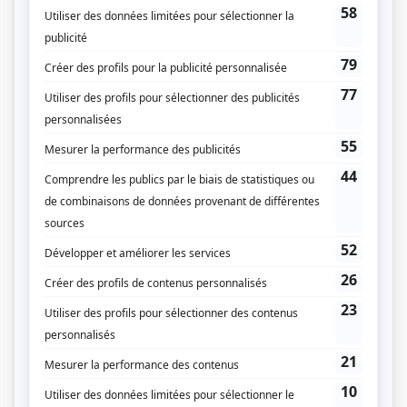
s'émanciper, les conflits et les heurts sont nombreux… mais pas assez pour
ombrager les moments de folie et de belle complicité! D'après l'oeuvre d'Alain
Kappauf et Florence Levard.
(Fourni par la production)
Liens
Fiche de
En famille
sur Showbizz.net
Genre
Comédie
Réalisation
Martin Talbot
Textes
Sylvie Bouchard
Jean Pelletier
Compagnie de production