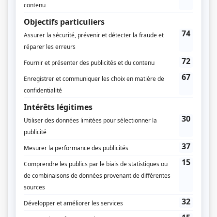
Zone3
Diffuseur(s)
Canal Vie
Crave
Dates de diffusion
Du 24 août 2017 au 16 novembre 2017
Durée et heure de diffusion
13 épisodes au total
Saison 1: Diffusée chaque jeudi à 19h30
(30 minutes)
Distribution
Guy Nadon
(
Jacques
)
Chantal Baril
(
Brigitte
)