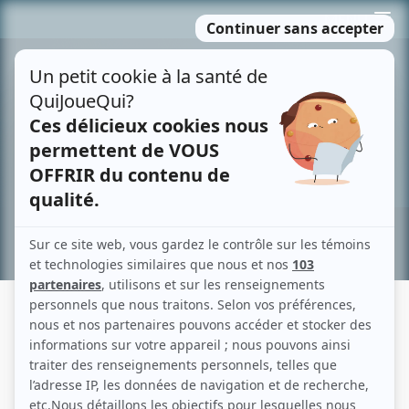
Passer
MENU
au
contenu
Recherche avancée »
EN FAMILLE
Fiche détaillée
Liste des épisodes