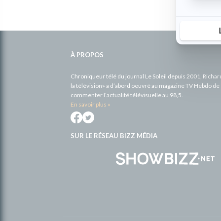
Informations
complémentaires
À PROPOS
Chroniqueur télé du journal Le Soleil depuis 2001, Richa
la télévision» a d’abord oeuvré au magazine TV Hebdo de 
commenter l’actualité télévisuelle au 98,5.
En savoir plus »
SUR LE RÉSEAU BIZZ MÉDIA