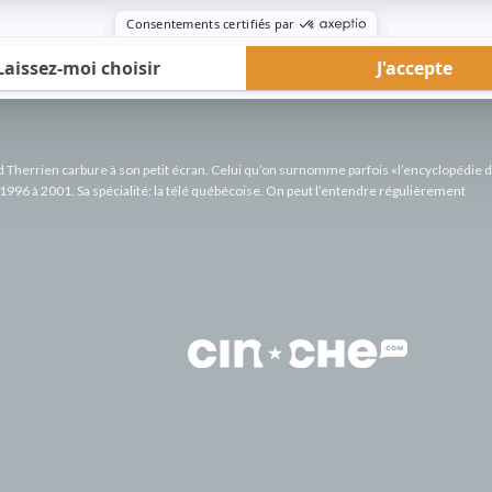
rd Therrien carbure à son petit écran. Celui qu’on surnomme parfois «l’encyclopédie 
1996 à 2001. Sa spécialité: la télé québécoise. On peut l’entendre régulièrement