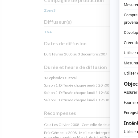
Compagnie de production
Zone3
Diffuseur(s)
TVA
Dates de diffusion
Du 3 février 2005 au 3 décembre 2007
Durée et heure de diffusion
13 épisodes au total
Saison 1: Diffusée chaque jeudi à 20h00
(30 minutes)
Saison 2: Diffusée chaque lundi à 19h30
(30 minutes)
Saison 3: Diffusée chaque lundi à 19h30
(30 minutes)
Récompenses
Gala Les Olivier 2008 - Comédie de situation de l'année
Prix Gémeaux 2008 - Meilleure interprétation premier rô
masculin comédie - Marc Labrèche (Brett, Brad, Brenda e