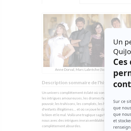
Anne Dorval, Marc Labrèche (Source: Zone 3)
Description sommaire de l'histoire
Un univers complètement éclaté où sont poussés à l’ext
les intrigues amoureuses, les drames familiaux, les lutte
pouvoir, les trahisons, les complots, les histoires d'adultè
d'enfants illégitimes… et où se joue le classique combat e
le bien et le mal. Voilà une tragique saga familiale bien de
nous avec des intrigues invraisemblables et des personn
complètement absurdes.