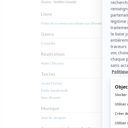
(Source : Téléfilm Canada)
Liens
Fiche de
Le coeur a ses raisons
sur Showbizz.net
Genre
Comédie
Réalisation
Alain Chicoine
Textes
Josée Fortier
Émile Gaudreault
Marc Brunet
Musique
Jean St-Jacques