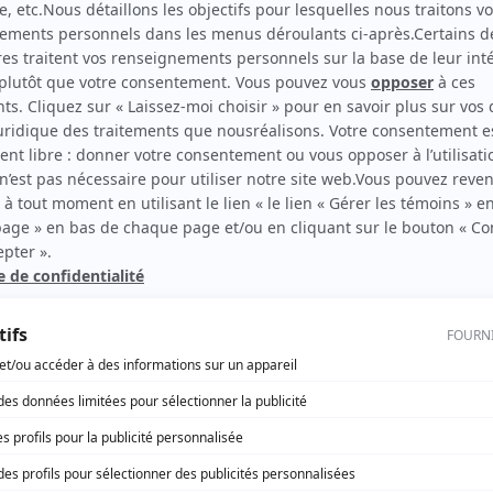
Annie Dufresne
(
Brooke Gallaway
)
Albert Millaire
(
Doug Montgomery
)
Patrick Huard
(
Bat Wilson
)
Isabelle Boulay
(
Googy MacPherson
)
Lise Dion
(
Drucilla Fleishman
)