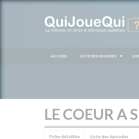
Passer
au
contenu
ACCUEIL
LISTE DES OEUVRES
LIS
LE COEUR A 
Fiche détaillée
Liste des épisodes