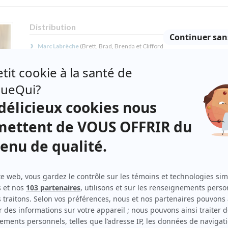
Distribution
Marc Labrèche
(
Brett, Brad, Brenda et Clifford
Montgomery
)
Anne Dorval
(
Criquette et Ashley Rockwell
)
Pierre Brassard
(
Ridge Taylor
)
Macha Grenon
(
Megan Barrington Montgomery
)
Sophie Faucher
(
Crystale Bouvier Montgomery
)
Pascale Bussières
(
Becky Walters
)
Michèle Deslauriers
(
Madge
)
James Hyndman
(
Peter Malboro
)
Patrice Coquereau
(
Lewis
)
rême
s de
Stéphane Rousseau
(
Bo Bellingsworthhhh
)
re et
Élise Guilbault
(
Britany Jenkins
)
ntre
Jean-Michel Anctil
(
Révérend MacDougall
)
 chez
ages
Guylaine Tremblay
(
Melody Babcock
)
Anthony Kavanagh
(
Brock Steel
)