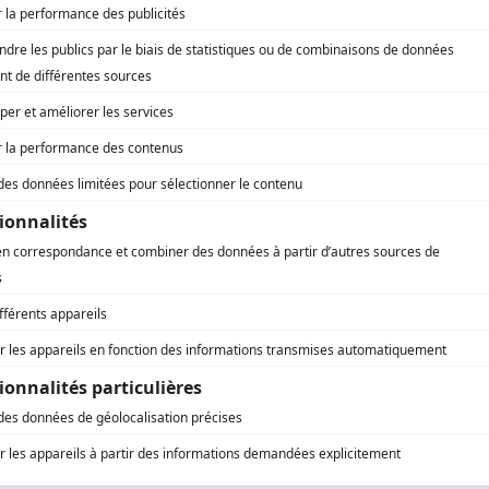
èche
èche
le
well)
le
t
le
well)
utes
le
t