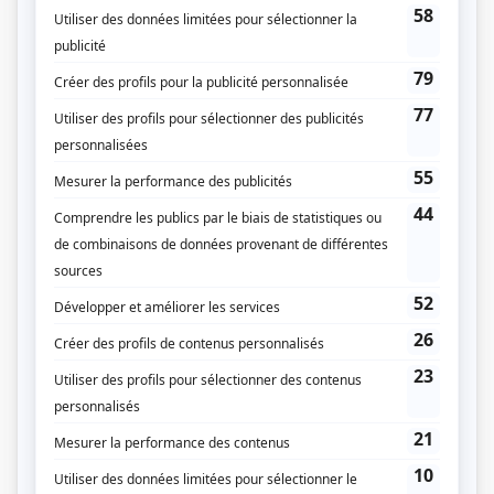
(Source: Cinémathèque québécoise)
Liens
Fiche de
Lorenzaccio
sur Showbizz.net
Genre
Téléthéâtre ou dramatique
Réalisation
Jean Faucher
Textes
Alfred de Musset
Compagnie de production
Société Radio-Canada
Diffuseur(s)
Radio-Canada