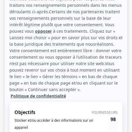
Guy Nadon et Jean-René Ouellet (Photo: Télé Presse, Radio-Canada)
Description sommaire de l'histoire
Résolu à tuer le tyran qui règne sur Florence, Lorenzo, qui fut naguère un
jeune homme vertueux, a choisi de s'avilir en devenant le compagnon de
débauche d'Alexandre, pour mieux inspirer confiance à celui qui doit devenir
sa victime. Il tue Alexandre, mais son acte justicier ne trouvera aucun écho
dans la ville, et, tandis qu'aux acclamations du peuple, Côme de Médicis,
cousin d'Alexandre, lui succède, Lorenzo, dont la tête a été mise à prix,
s'abandonne dans Venise aux coups d'un assassin.