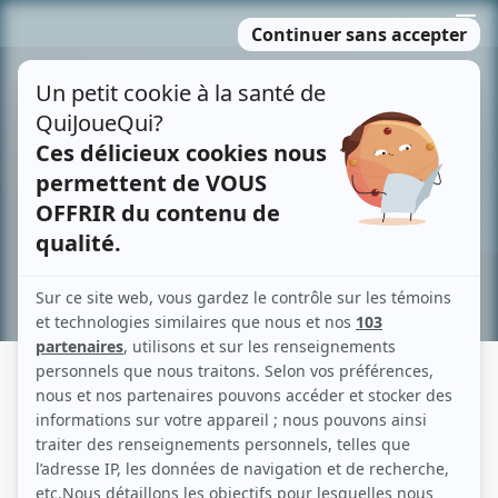
Passer
MENU
au
contenu
Recherche avancée »
LORENZACCIO