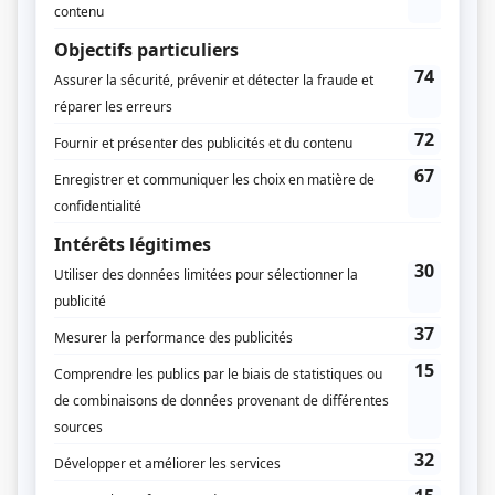
Dates de diffusion
Le 22 février 1987
Durée et heure de diffusion
1 épisode au total
Saison 1: Diffusée le dimanche à 19h55
(180 minutes)
Distribution
Guy Nadon
(
Lorenzo de Médicis
)
Jean-René Ouellet
(
Alexandre de Médicis
)
Guy Provost
(
Philippe Strozzi
)
Sophie Faucher
(
Marquise Cibo
)
Aubert Pallascio
(
Cardinal Cibo
)
Julie Saint-Pierre
(
Catherine Ginori
)
Jean-François Blanchard
(
Pierre Strozzi
)