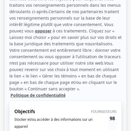
délaissée; seule à la campagne, elle s'ennuie. Pour tromper son angoisse, elle
accepte des invitations. Un jeune homme lui fait la cour. Quand François
revient d'une tournée et apprend ce qui s'est passé en son absence, il lui faut
prendre une décision pour éviter que son amour ne sombre.
(Source: Répertoire des séries, feuilletons et téléromans québécois, Jean-Yves
Croteau, Pierre Véronneau, Les Publications du Québec)
Liens
Fiche de
Scénario: Les consolations
sur Showbizz.net
Genre
Téléthéâtre ou dramatique
Réalisation
Guy Hoffmann
Textes
Richard Lorain
Musique