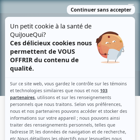
Passer
MENU
au
contenu
Recherche avancée »
SCÉNARIO: LES CONSOLATIONS
Description sommaire de l'histoire
François et Pauline sont mariés depuis 12 ans et ont deux enfants, Rafaele et
Frédérique. François poursuit une carrière de pianiste et Pauline se sent