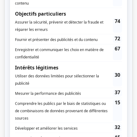
Élizabeth Lesieur
(
Pauline
)
Léo Ilial
(
François
)
Vincent Davy
(
Éric
)
Monique Lepage
(
Sylvia
)
Andrée Cousineau
(
Annie
)
Jean Gascon
(
Un médecin
)
Georges Groulx
(
Robert
)
Gaétan Girard
(
Un policier
)
Paul Berval
(
Un invité
)
Rolland D'Amour
(
Un automobiliste
)
Rafaele Lorain
(
Rafaele
)
Frédérique Lorain
(
Frédérique
)