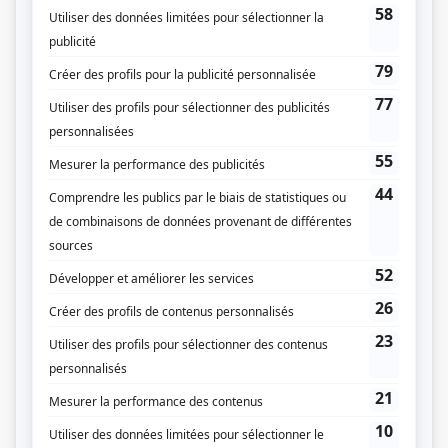
Franz Liszt
Wolfgang Amadeus Mozart
Compagnie de production
Société Radio-Canada
Diffuseur(s)
Radio-Canada
Dates de diffusion
Du 25 février 1977 au 18 mars 1977
Durée et heure de diffusion
4 épisodes au total
Saison 1: Diffusée chaque vendredi à 21h30
(30 minutes)
Distribution