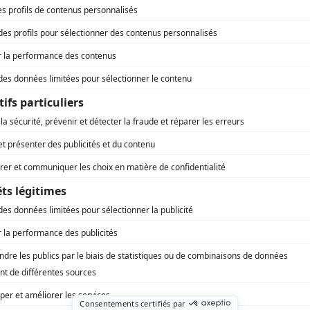
)
rd Therrien carbure à son petit écran. Celui qu’on surnomme parfois «l’encyclopédie 