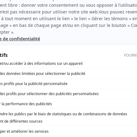
Anne-Catherine Lebeau
(
Infirmière
)
Diego Thornton
(
Anesthésiste
)
France Arbour
(
Vieille femme bosniaque
)
Steve Banner
(
Mercenaire
)
Streko Khetic
(
Colonel Daric
)