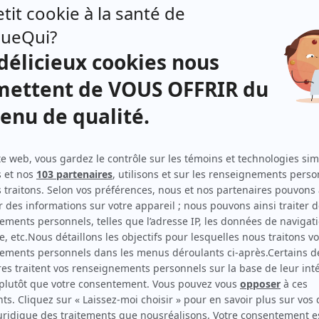
Mario Saint-Amand
(
Sergent Robin Davila
)
David La Haye
(
Caporal Dominique Larouche
)
Michael Sapieha
(
Caporal-chef Lambert Juras
)
Pierre Chagnon
(
Lieutenant-colonel Hugues
Desormeaux
)
Hugo St-Cyr
(
Soldat Alex Dalpé
)
Dominic Darceuil
(
Soldat Benoît Moussin
)
Louis-David Morasse
(
Soldat Simon Lazure
)
o:
Suzanne Clément
(
Lieutenant Nicou Langlois
)
Jean-François Casabonne
(
Major Patrice Davila
)
Christian Bégin
(
Major Ahmad Adjani
)
Patrice Godin
(
Capitaine-adjudant Stéphane Lavoie
)
Iva Rudorlf
(
Fatima
)
Carol Cassistat
(
Caporal Renaud Jolicoeur
)
Males Ilija
(
Capitaine Miladin Perovic
)
Sébastien Hurtubise
(
Soldat Éric Fontaine
)
 de
Yan England
(
Assistant médical
)