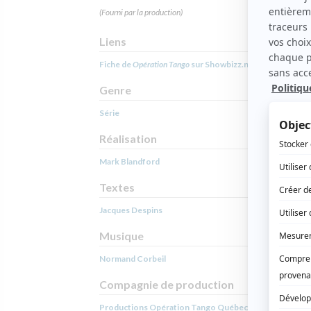
(Fourni par la production)
Liens
Fiche de
Opération Tango
sur Showbizz.net
Genre
Série
Réalisation
Mark Blandford
Textes
Jacques Despins
Musique
Normand Corbeil
Compagnie de production
Productions Opération Tango Québec inc.