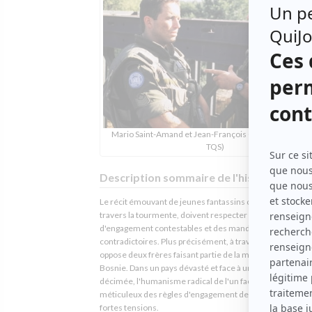
Mario Saint-Amand et Jean-François Casabonne (Phot
TQS)
Description sommaire de l'histoire
Le récit émouvant de jeunes fantassins canadiens qui, à
travers la tourmente, doivent respecter des règles
d'engagement contestables et des mandats souvent
contradictoires. Plus précisément, à travers le conflit qui
oppose deux frères faisant partie de la même mission en
Bosnie. Dans un pays dévasté et face à une population
décimée, l'humanisme radical de l'un face au respect
méticuleux des règles d'engagement de l'autre suscitera
fortes tensions.