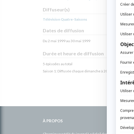
Diffuseur(s)
Télévision Quatre-Saisons
Dates de diffusion
Du 2 mai 1999 au 30 mai 1999
Durée et heure de diffusion
5 épisodes au total
Saison 1: Diffusée chaque dimanche à 20h00
(60 minutes
Informations
complémentaires
À PROPOS
Chroniqueur télé du journal Le Soleil depuis 2001, Richa