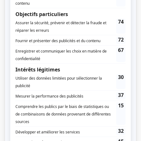
Daniel Beauchesne
Compagnie de production
Productions Pixcom
Diffuseur(s)
Radio-Canada
Dates de diffusion
Le 29 février 2004
Durée et heure de diffusion
1 épisode au total
Saison 1: Diffusée le dimanche à 19h30
(90 minutes)
Distribution