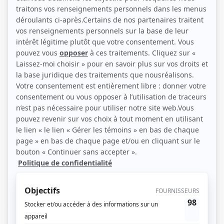
Isabelle Vincent (Photo: Voilà!)
Description sommaire de l'histoire
Apprenant qu’elle est atteinte d’un cancer et refusant la fatalité, Pénélope
Bouchard de Chicoutimi-Nord entreprend un long périple en solo, en quête du
bonheur. Elle y fait la rencontre de grandes figures historiques et de
personnages à la fois cocasses et attachants. Dans son voyage, elle écrit des
histoires où sa sensibilité, son humour et sa vision des choses prennent
forme. Suite à son décès, Alex, son chum acteur, décidera de monter un
spectacle avec les histoires de sa Pénélope chérie.