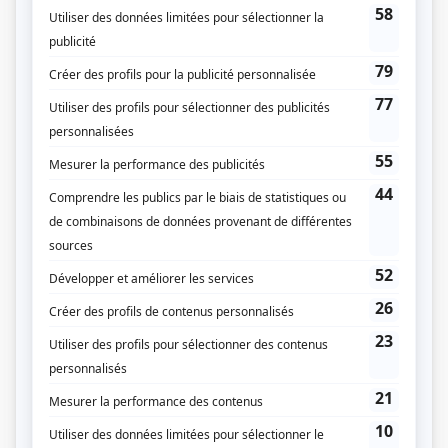
(Fourni par la production)
Liens
Fiche de
Le rire de la mer
sur Showbizz.net
Genre
Téléthéâtre ou dramatique
Réalisation
Claude Desrosiers
Production
André Dupuy
Textes
Pierre-Michel Tremblay
Production exécutive
Jacquelin Bouchard