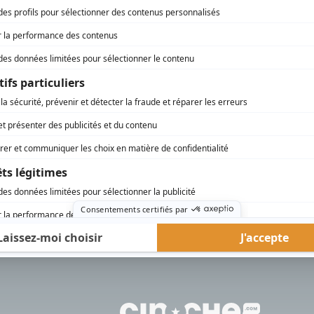
rd Therrien carbure à son petit écran. Celui qu’on surnomme parfois «l’encyclopédie 
1996 à 2001. Sa spécialité: la télé québécoise. On peut l’entendre régulièrement