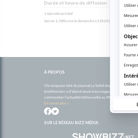
Durée et heure de diffusion
1 épisode au total
Saison 1: Diffusée le dimanche à 21h20
(90 minutes)
Informations
complémentaires
À PROPOS
Chroniqueur télé du journal Le Soleil depuis 2001, Richa
la télévision» a d’abord oeuvré au magazine TV Hebdo de 
commenter l’actualité télévisuelle au 98,5.
En savoir plus »
SUR LE RÉSEAU BIZZ MÉDIA