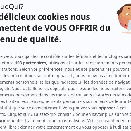
Nicole Leblanc
(
Sarah Ménard
)
oise,
é