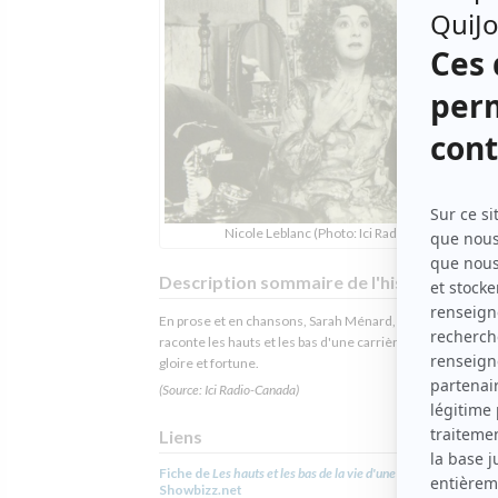
Nicole Leblanc (Photo: Ici Radio-Canada)
Description sommaire de l'histoire
En prose et en chansons, Sarah Ménard, une diva québéc
raconte les hauts et les bas d'une carrière qui lui a apport
gloire et fortune.
(Source: Ici Radio-Canada)
Liens
Fiche de
Les hauts et les bas de la vie d'une diva
sur
Showbizz.net