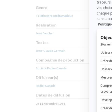
Genre
Téléthéâtre ou dramatique
Réalisation
Jean Faucher
Textes
Jean-Claude Germain
Compagnie de production
Société Radio-Canada
Diffuseur(s)
Radio-Canada
Dates de diffusion
Le 11 novembre 1984