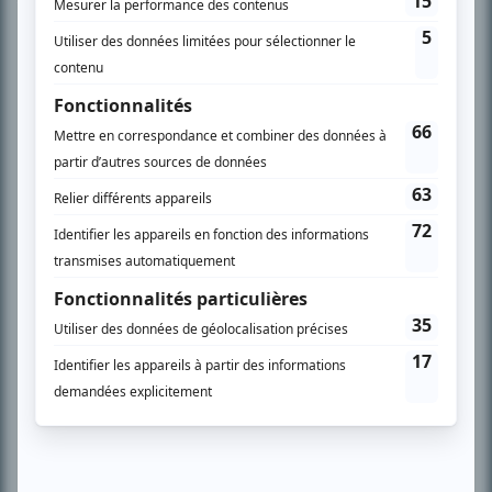
télévision» a d’abord oeuvré au magazine TV Hebdo de 1996 à 2001. Sa
spécialité: la télé québécoise. On peut l’entendre régulièrement commenter
l’actualité télévisuelle au 98,5.
En savoir plus »
SUR LE RÉSEAU BIZZ MÉDIA
PLAN DU SITE
Accueil
Liste des oeuvres
Liste des comédiens
Recherche avancée
À propos