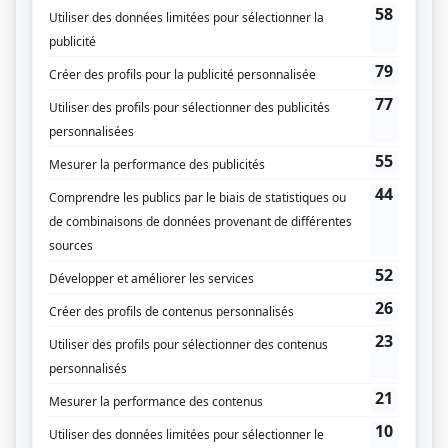
Gabriel Charpentier
Compagnie de production
Niagara Films
Diffuseur(s)
Radio-Canada
Dates de diffusion
Le 3 décembre 1961
Durée et heure de diffusion
1 épisode au total
Saison 1: Diffusée le dimanche à 21h30
(60 minutes)
Distribution