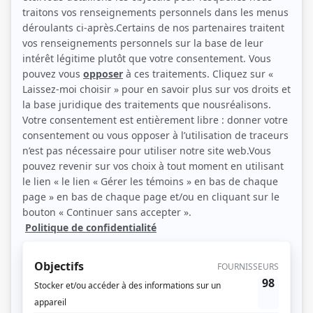
Un homme raconte à un autre l'étrange histoire d'un joueur de fléchettes.
Celui-ci installe au mauvais bout le fer de ses fléchettes, dont l'une est
soudain aspirée dans son gosier avant d'atteindre ses poumons. L'autre croit à
une plaisanterie ou à un canular, mais il n'en est rien. D'après l'œuvre d'Edgar
Allan Poe.
(Source: Répertoire des séries, feuilletons et téléromans québécois, Jean-Yves
Croteau, Pierre Véronneau, Les Publications du Québec)
Liens
Fiche de
Histoires extraordinaires: L'ange du bizarre
sur Showbizz.net
Genre
Téléthéâtre ou dramatique
Réalisation
Guy Hoffmann
Textes
Jean-Louis Roux
Musique