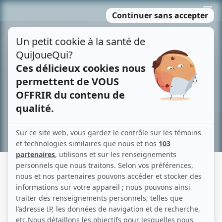
Passer
MENU
au
contenu
Recherche avancée »
HISTOIRES EXTRAORDINAIRES:
L'ANGE DU BIZARRE
Description sommaire de l'histoire