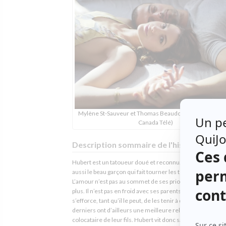
Mylène St-Sauveur et Thomas Beaudoin (Photo: ICI Rad
Canada Télé)
Description sommaire de l'histoire
Hubert est un tatoueur doué et reconnu. Bien malgré lui, i
aussi le beau garçon qui fait tourner les têtes partout où il 
L’amour n’est pas au sommet de ses priorités et la famille
plus. Il n’est pas en froid avec ses parents séparés, mais
s’efforce, tant qu’il le peut, de les tenir à distance. Ces
derniers ont d’ailleurs une meilleure relation avec Devin,
colocataire de leur fils. Hubert vit donc sa relation la plus