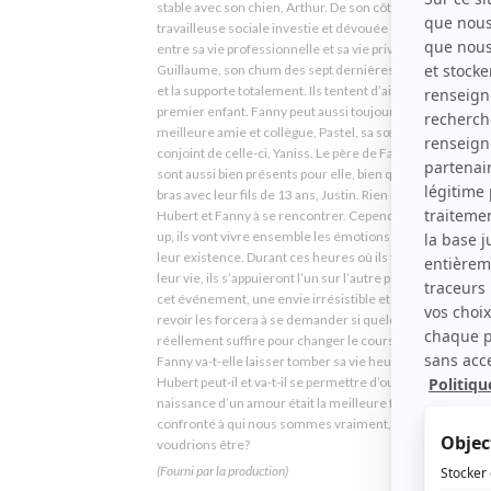
stable avec son chien, Arthur. De son côté, Fanny, est une
travailleuse sociale investie et dévouée qui trace mal la l
entre sa vie professionnelle et sa vie privée. Heureusem
Guillaume, son chum des sept dernières années, la com
et la supporte totalement. Ils tentent d’ailleurs d’avoir un
premier enfant. Fanny peut aussi toujours compter sur sa
meilleure amie et collègue, Pastel, sa sœur, Frédérique, e
conjoint de celle-ci, Yaniss. Le père de Fanny et sa conjoi
sont aussi bien présents pour elle, bien qu’ils en aient plei
bras avec leur fils de 13 ans, Justin. Rien ne prédestinait 
Hubert et Fanny à se rencontrer. Cependant, lors d’un ho
up, ils vont vivre ensemble les émotions les plus intenses
leur existence. Durant ces heures où ils vont craindre po
leur vie, ils s’appuieront l’un sur l’autre pour survivre. Ap
cet événement, une envie irrésistible et réciproque de s
revoir les forcera à se demander si quelques heures peu
réellement suffire pour changer le cours de leur existenc
Fanny va-t-elle laisser tomber sa vie heureuse et comblé
Hubert peut-il et va-t-il se permettre d’ouvrir son cœur? Et 
naissance d’un amour était la meilleure façon d’être
confronté à qui nous sommes vraiment, et non pas à qui 
voudrions être?
(Fourni par la production)