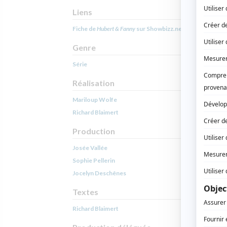
Liens
Fiche de
Hubert & Fanny
sur Showbizz.net
Genre
Série
Réalisation
Mariloup Wolfe
Richard Blaimert
Production
Josée Vallée
Sophie Pellerin
Jocelyn Deschênes
Textes
Richard Blaimert