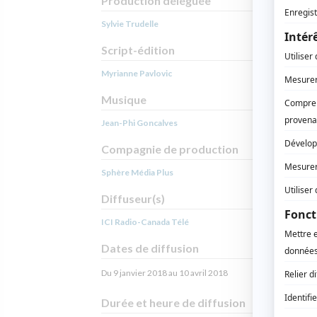
Production déléguée
Sylvie Trudelle
Script-édition
Myrianne Pavlovic
Musique
Jean-Phi Goncalves
Compagnie de production
Sphère Média Plus
Diffuseur(s)
ICI Radio-Canada Télé
Dates de diffusion
Du 9 janvier 2018 au 10 avril 2018
Durée et heure de diffusion