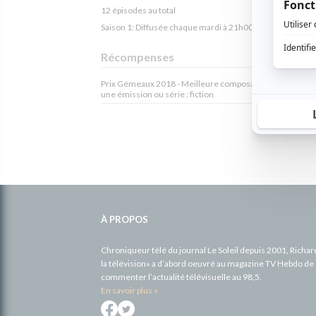
12 épisodes au total
Saison 1: Diffusée chaque mardi à 21h00
(60 minutes)
Récompenses
Prix Gémeaux 2018 - Meilleure composante numérique 
une émission ou série : fiction
Informations
complémentaires
À PROPOS
Chroniqueur télé du journal Le Soleil depuis 2001, Richa
la télévision» a d’abord oeuvré au magazine TV Hebdo de 
commenter l’actualité télévisuelle au 98,5.
En savoir plus »