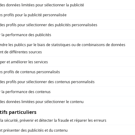
Daphnée Férole
(
Alice
)
Laurie Codaccioni
(
Jeune femme
)
Éric Violette
(
Jonathan
)
Patrick Baby
(
Négociateur Bergeron
)
Marcela Lorena Pizarro
(
Policière
)
Francis Vachon
(
Policier
)
Marjolaine Lemieux
(
Linda
)
Dominique Denis
(
Enquêteur Dubois
)
Constance Massicotte
(
Maryse
)
Chimwemwe Dave Miller
(
Préposé Jean
)
Alexandre Lavigne
(
Maxime Morin
)
Ariane Castellanos
(
Sabrina
)
Louise Lavoie
(
Ex de Paul
)
Ricardo Lamour
(
Professeur
)
Frédérik Zacharek
(
Alex
)
Michel Monette
(
Marcel
)
Tom Hughes Larivière
(
Jessie
)