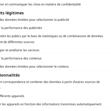
Julie Vincent
(
Noëlla
)
Zoélie Lampron-Fournier
(
Étudiante
)
Müller Hammadi
(
Sébastien
)
Rodolphe Louis
(
Vlad
)
Maxime Genois
(
Jeune homme
)
Gabrielle Côté
(
Mélanie
)
Alice Moreault
(
Cliente CLSC
)
Vanessa Boudrias
(
Kim
)