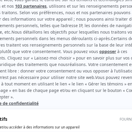
Sarah-Anne Parent
(
Amélie Pouliot
)
igne
Bernard Fortin
(
Paul
)
ent,
Mellissa Larivière
(
Corrine
)
prend
Karl Farah
(
Lucas
)
Justin Laramée
(
Steve
)
t le
Jean-René Moisan
(
Carl
)
nte
n les
Marie-Ève Larivière
(
Journaliste
)
donc
Ted Pluviose
(
Bras droit
)
ld-
Yvon Roy
(
Commandant
)
 de
ur
Jean-Pierre Pérusse
(
Patron
)
rès
Laurie Gagné
(
Jennifer
)
e
Marie-France Duquette
(
Karolane
)
vent
e.
Ariel Ifergan
(
Philippe Leroy
)
e?
Alexis Bélec
(
Bruno
)
si la
Gabriel D'Almeida Freitas
(
Dave
)
nous
Louise Malouin
(
Infirmière
)
Kim Cormier
(
Cliente Encre 9
)
Nicolas Muraton
(
Client Encre 9
)