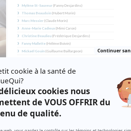
Mylène St-Sauveur
(
Fanny Desjardins
)
Thomas Beaudoin
(
Hubert Morin
)
Marc Messier
(
Claude Morin
)
Anne-Marie Cadieux
(
Mimi Caron
)
Christine Beaulieu
(
Frédérique Desjardins
)
Fanny Mallette
(
Hélène Boivin
)
Mickaël Gouin
(
Guillaume Baillargeon
)
Henri Chassé
(
Alain Desjardins
)
io-
André Kasper
(
Justin Desjardins
)
Mani Soleymanlou
(
Yaniss
)
Olivia Palacci
(
Pastel
)
Rodley Pitt
(
Devin Gagnon
)
l est
va.
 non
Distribution secondaire
 le
Émilie Leclerc
(
Zoé
)