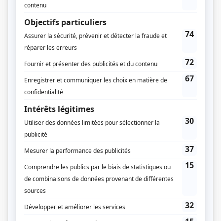
Diffuseur(s)
Amazon Prime Video
Dates de diffusion
Début le 1 mai 2026
Durée et heure de diffusion
6 épisodes au total
Saison 1: Diffusion en cours
Distribution principale
Martin Matte
(
André Joyal
)
Pier-Luc Funk
(
Philippe Joyal
)
Pierre-Yves Roy-Desmarais
(
Vincent Joyal
)
Marilyse Bourke
(
Diane Vaillancourt
)