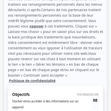
Marilyse Bourke, Martin Matte, Pierre-Yves Roy-Desmarais, Pier-Luc Funk
(Source: Amazon GMG Studios)
Description sommaire de l'histoire
Au milieu des années '90, André Joyal, propriétaire d'une vitrerie, tente de
sauver son entreprise en déclin tout en faisant face à des défis familiaux
majeurs dans un monde en pleine transformation. André devra apprendre à
lâcher prise, à accepter les changements et à redéfinir ce qui est vraiment
important dans sa vie.
(Fourni par la production)