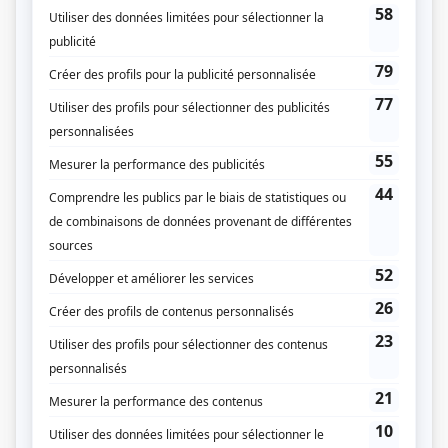
Liens
Fiche de
Vitrerie Joyal
sur Showbizz.net
Genre
Série
Production
Martin Matte
Textes
Martin Matte
Script-édition
François Avard
Compagnie de production
Amazon MGM Studios
Encore Télévision