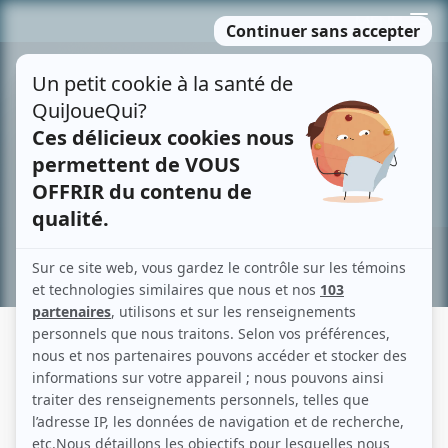
Passer
MENU
au
contenu
Recherche avancée »
VITRERIE JOYAL
Fiche détaillée
Liste des épisodes