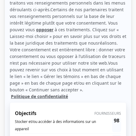
(Source: Showbizz.net / Patrick Lamarche)
Liens
Fiche de Véronique Chaumont sur Showbizz.net
Personnages
La collecte
(
Policière Théroux
)
Temps de chien
(
Cliente bandage
2025
)
Vitrerie Joyal
(
Annie
)
Aller simple : survivre
(
Voisine
)
Sorcières
(
Corinne Bélanger
2024
-
)