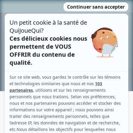
Passer
MENU
au
contenu
Recherche avancée »
OLIVIER KEMEID
Liens
Fiche de Olivier Kemeid sur Showbizz.net