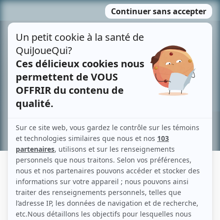
Passer
MENU
au
contenu
Recherche avancée »
LUCIE BEAUVAIS
Liens
Fiche de Lucie Beauvais sur Showbizz.net