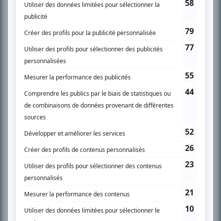
À PROPOS
Chroniqueur télé du journal Le Soleil depuis 2001, Richard Therrien carbure à
son petit écran. Celui qu’on surnomme parfois «l’encyclopédie de la
télévision» a d’abord oeuvré au magazine TV Hebdo de 1996 à 2001. Sa
spécialité: la télé québécoise. On peut l’entendre régulièrement commenter
l’actualité télévisuelle au 98,5.
En savoir plus »
SUR LE RÉSEAU BIZZ MÉDIA
PLAN DU SITE
Accueil
Liste des oeuvres
Liste des comédiens