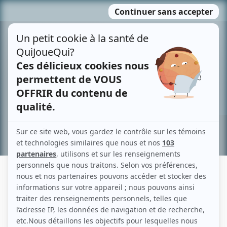
Passer
MENU
au
contenu
Recherche avancée »
MICHEL ROBIDOUX
Liens
Fiche de Michel Robidoux sur Showbizz.net