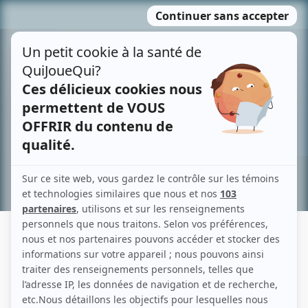
Passer
MENU
au
contenu
Recherche avancée »
NICOLE FONTAINE
Liens
Fiche de Nicole Fontaine sur Showbizz.net