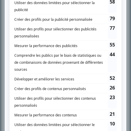
l’actualité télévisuelle au 98,5.
En savoir plus »
SUR LE RÉSEAU BIZZ MÉDIA
PLAN DU SITE
Accueil
Liste des oeuvres
Liste des comédiens
Recherche avancée
À propos
Nous contacter
Termes et conditions