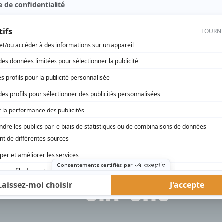
rd Therrien carbure à son petit écran. Celui qu’on surnomme parfois «l’encyclopédie 
1996 à 2001. Sa spécialité: la télé québécoise. On peut l’entendre régulièrement