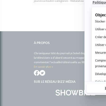
jeunesse toutes catégories - Watatatow
Informations
complémentaires
À PROPOS
Chroniqueur télé du journal Le Soleil depuis 2001, Richa
la télévision» a d’abord oeuvré au magazine TV Hebdo de 
commenter l’actualité télévisuelle au 98,5.
En savoir plus »
SUR LE RÉSEAU BIZZ MÉDIA