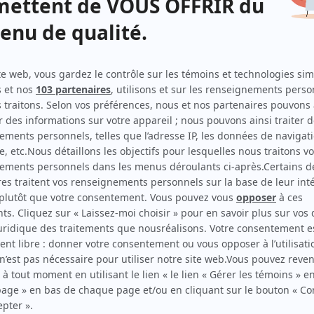
Yamaska
Réalisateur
Les hauts et les bas de Sophie Paquin
Réalisateur
Un monde à part
Réalisateur
Annie et ses hommes
Réalisateur
Le monde de Charlotte
Réalisateur
Les Frimousses
Réalisateur
nnie
Macaroni tout garni
Réalisateur
nnie
Passe-Partout VI
Réalisateur
Watatatow
Réalisateur
nnie
Pacha et les chats
Réalisateur
e
Passe-Partout V
Réalisateur
Passe-Partout V
Producteur délégué
nnie
Passe-Partout IV
Réalisateur
e
Passe-Partout IV
Producteur délégué
Passe-Partout III
Réalisateur
érie
Passe-Partout II
Réalisateur
érie