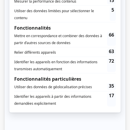
Noovo
Dates de diffusion
Du 14 septembre 2021 au 15 novembre 2022
Durée et heure de diffusion
20 épisodes au total
Saison 1: Diffusée chaque mardi à 19h30
(30 minutes)
Saison 2: Diffusée chaque mardi à 19h30
(30 minutes)
Distribution principale
Catherine-Anne Toupin
(
Sarah Beaulieu
)
Vincent Leclerc
(
Christian Lamontagne
)
Pierre Curzi
(
Léopold Beaulieu
)
Christiane Pasquier
(
Claire Paré
)