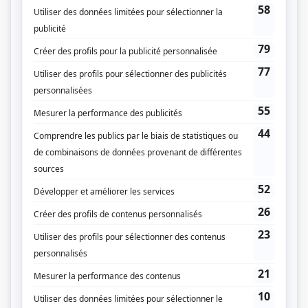
enflammés, une attirance mutuelle se développe. Cela vient déjouer leurs
plans de vie et de carrière.
(Fourni par la production)
Liens
Fiche de
...Moi non plus!
sur Showbizz.net
Genre
Comédie
Réalisation
Charles-Olivier Michaud
Production
François Rozon
Vincent Gagné
Louis Bolduc
Textes