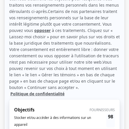
Catherine-Anne Toupin et Vincent Leclerc (Photo: Noovo)
Description sommaire de l'histoire
Sarah Beaulieu est ministre de l’Éducation jusqu’à ce qu’un scandale
retentissant ne la fasse brutalement tomber de son piédestal et ne ravage sa
vie professionnelle et personnelle. Se produit alors l’impensable: pour tenter
de redorer son image, elle devient coanimatrice d’une émission de radio avec
son plus grand détracteur, Christian Lamontagne! Au gré de leurs débats