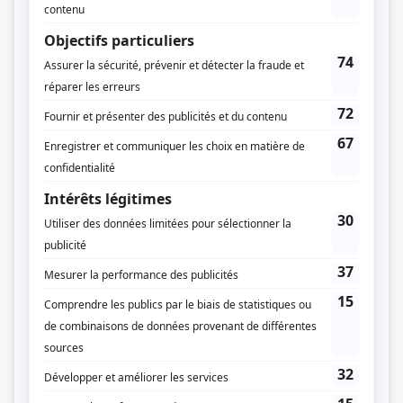
Karina Goma
Catherine-Anne Toupin
Production associée
Catherine-Anne Toupin
Production déléguée
Nathalie Tremblay
Script-édition
Hélène Perras
Musique
Michel Corriveau
Jérémie Corriveau
Compagnie de production
Encore Télévision
Diffuseur(s)