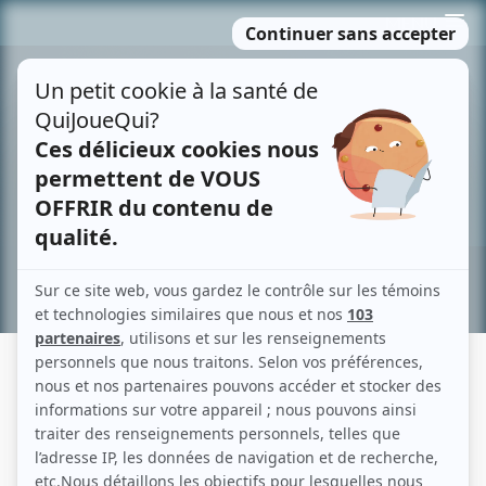
Passer
MENU
au
contenu
Recherche avancée »
...MOI NON PLUS!
Fiche détaillée
Liste des épisodes