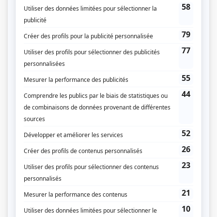
Cerebrum
(
Lorraine Ricard
)
Catastrophe
(
Carole Loiselle
)
Marche à l'ombre
(
Lectrice de nouvelles
)
Les beaux malaises
(
Claudette
)
Mémoires vives
(
Colette Boisvert-Bellerose
2016
-
2017
)
30 vies
(
Monique
2015
)
Les hauts et les bas de Sophie Paquin
(
Gisèle Paquin
)
Les Bougon, c'est aussi ça la vie!
(
Fonctionnaire du commerce
)
Tribu.com
(
Françoise
)
Fortier
(
Voisine
)
Km/h
(
Soeur
)
Paparazzi
(
Mme Béliveau
)
Soif de vivre
(
Doris McCall
)
Avec un grand A: La mouche et les deux carrés de sucre
(
Maryse Fiset
)
Un signe de feu
(
Anne Cordeau
)
Chambres en ville
(
Ginette Corbeil
1992
-
1996
)
Lance et compte I-II-III
(
Dr Rinfret
1989
)