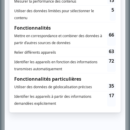
télévision» a d’abord oeuvré au magazine TV Hebdo de 1996 à 2001. Sa
spécialité: la télé québécoise. On peut l’entendre régulièrement commenter
l’actualité télévisuelle au 98,5.
En savoir plus »
SUR LE RÉSEAU BIZZ MÉDIA
PLAN DU SITE
Accueil
Liste des oeuvres
Liste des comédiens
Recherche avancée
À propos