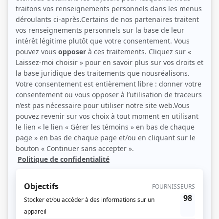
(Source: Photo: Landry)
Liens
Fiche de Christiane Pasquier sur Showbizz.net
Personnages
Les Révoltés
(
Jeanne Couture
)
À coeur battant (2023)
(
Lilianne Vallée
2024
)
...Moi non plus!
(
Claire Paré
)
Les beaux malaises 2.0
(
Claudette
)