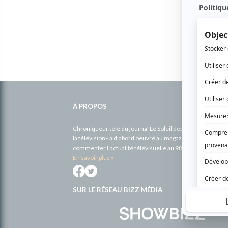
Informations
complémentaires
À PROPOS
Chroniqueur télé du journal Le Soleil depuis 2001, Richa
la télévision» a d’abord oeuvré au magazine TV Hebdo de 
commenter l’actualité télévisuelle au 98,5.
En savoir plus »
SUR LE RÉSEAU BIZZ MÉDIA