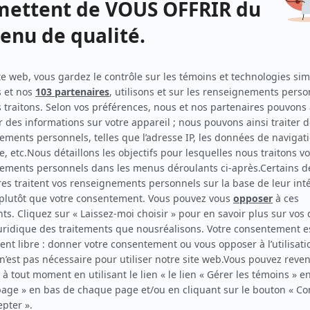
Diva
Producteur exécutif
Les grands procès: L'affaire Cordélia Viau
Producteur
Les grands procès: L'affaire Coffin
Producteur
Les grands procès: L'affaire Durand
Producteur
Les grands procès: L'affaire Sclater
Producteur
Les grands procès: L'affaire Nogaret
Producteur
Les grands procès: L'affaire Tuxedo Kid
Producteur
Les grands procès: L'affaire Dion
Producteur
Les grands procès: L'affaire Mesrine
Producteur
Les grands procès: L'affaire de la petite Aurore
Producteur
Les grands procès: L'affaire Beaudry
Producteur
Les grands procès: L'affaire de la veuve Chapdelaine
Producteur
Triplex
Producteur
Les grands procès: Ginette Couture-Marchand
Producteur
Les grands procès: Fred Rose
Producteur