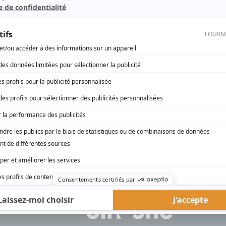
Les grands procès: L'abbé Delorme
Producteur
Les grands procès: La femme Pitre
Producteur
rd Therrien carbure à son petit écran. Celui qu’on surnomme parfois «l’encyclopédie 
1996 à 2001. Sa spécialité: la télé québécoise. On peut l’entendre régulièrement