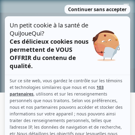
Passer
MENU
au
contenu
Recherche avancée »
MARK BLANDFORD
Liens
Fiche de Mark Blandford sur Showbizz.net