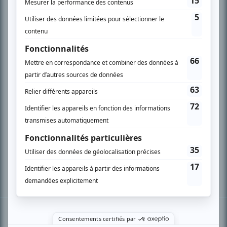
PLAN DU SITE
Accueil
Liste des oeuvres
Liste des comédiens
Recherche avancée
À propos
Nous contacter
Termes et conditions
Politique de confidentialité
Gestion du consentement