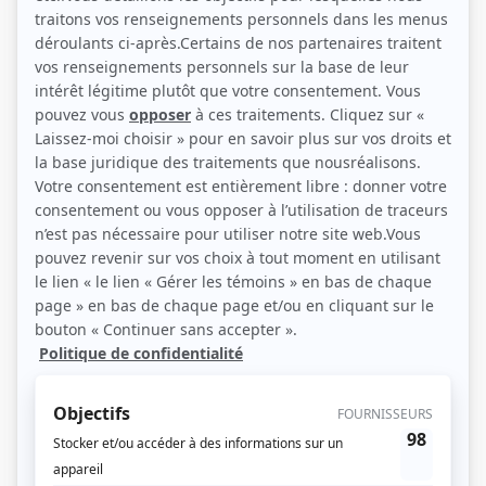
(Photo: Julie Perreault)
Liens
Fiche de Alexis Martin sur Showbizz.net
Récompenses
Séries ou téléromans
Prix Gémeaux 2012 - Meilleure interprétation premier rôle masculin
dramatique - Gaétan Bérubé - Apparences