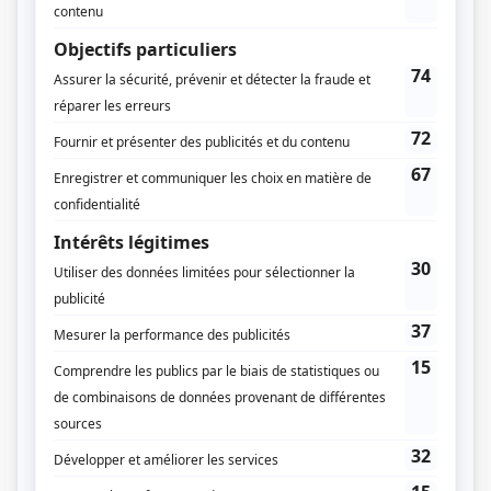
Apparences
(
Gaétan Bérubé
)
Les rescapés
(
Matisse (enfant)
)
Toute la vérité
(
Charles Lamer
)
Trauma
(
Dr Frenette
2014
)
Les Parent
(
Benoît
)
Les Boys
(
Phil
)
Vice caché
(
Laurent Barbeau
)
Il était une fois dans le trouble
(
Bob
)
Temps dur
(
Jackie Hétu
)
Durocher le milliardaire
(
L'intellectuel
)
Tabou
(
Jean-Thomas Vandelac
)
Haute surveillance
(
Keiser
)
Fortier
(
Thomas Sévigny
2000
)
Dans une galaxie près de chez vous
(
Le Yiable
)
Maîtres anciens
(
Irrsigler
)
Sous le signe du lion II
(
Philippe Beaujeu
)
Un gars, une fille
(
Locataire
)