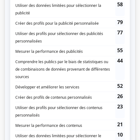
Personnages
Alertes
(
Michel Fiset
2025
)
Angles morts
(
)
Anna et Arnaud
(
Jacques Bastien
)
Les beaux malaises 2.0
(
Philippe
)
Les mecs
(
Simon Letendre
)
Cerebrum
(
Jules Côté
)
Demain des hommes
(
Yvon Dubé
)
À la valdrague
(
Martin
)
Fatale-Station
(
Jean-Pierre Langevin
)
Séquelles
(
Gaétan Brodeur
)
Marche à l'ombre
(
Richard
2016
-
2017
)
Camping de l'ours
(
Pierre-Jean-Jacques Boirond
)
Les beaux malaises
(
Psychologue
)