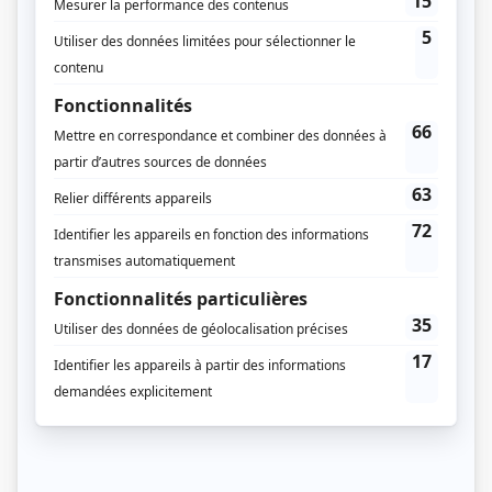
Les années
(
Andrew
)
Les grands procès: L'affaire Cordélia Viau
(
Émile Gravel
)
Radio Enfer
(
Firmin Laplante
)
Le sorcier
(
Pierre Dumoulin
)
Avec un grand A: L'amour global
(
Paul
)
Triplex
(
Martin
)
Avec un grand A: Missionnaires du sida
(
Robert
)
À nous deux!
(
Alain Meaulnes
)
La princesse astronaute
(
Dino Zor
)
La petite vie
(
Un gai
)
Blanche
(
Damas
)
Bombardier
(
Alain
)
Traquenards: Murée vive
(
André
)
Autres contributions
Bébés
Auteur