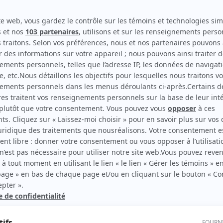
Les grands procès: L'affaire Cordélia Viau
(
Joseph Fortier
)
Les grands procès: L'affaire de la veuve Chapdelaine
(
Paul
Morin
)
Chambres en ville
(
Fred Côté
1993
-
1996
)
rd Therrien carbure à son petit écran. Celui qu’on surnomme parfois «l’encyclopédie 
1996 à 2001. Sa spécialité: la télé québécoise. On peut l’entendre régulièrement