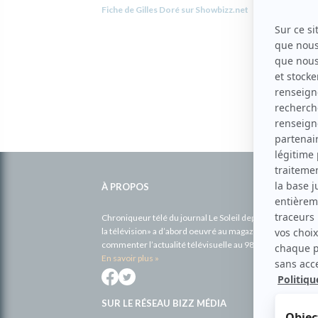
Fiche de Gilles Doré sur Showbizz.net
Informations
complémentaires
À PROPOS
Chroniqueur télé du journal Le Soleil depuis 2001, Richa
la télévision» a d’abord oeuvré au magazine TV Hebdo de 
commenter l’actualité télévisuelle au 98,5.
En savoir plus »
SUR LE RÉSEAU BIZZ MÉDIA