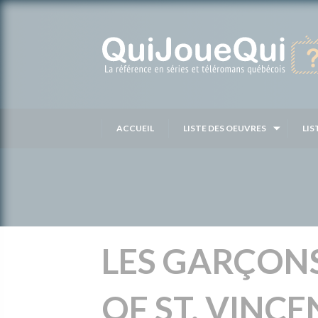
Passer
au
contenu
ACCUEIL
LISTE DES OEUVRES
LIS
LES GARÇONS
OF ST. VINCE