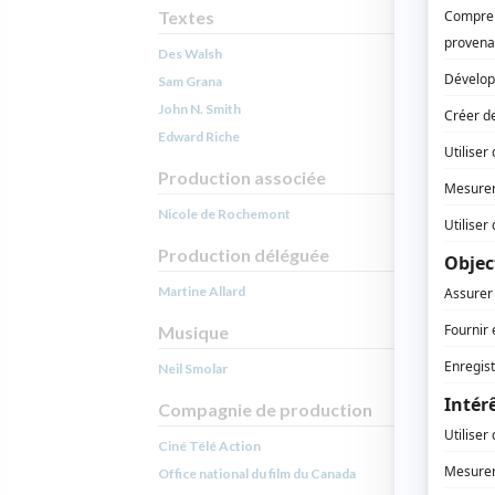
Textes
Des Walsh
Sam Grana
John N. Smith
Edward Riche
Production associée
Nicole de Rochemont
Production déléguée
Martine Allard
Musique
Neil Smolar
Compagnie de production
Ciné Télé Action
Office national du film du Canada