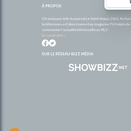
complémentaires
À PROPOS
Chroniqueur télé du journal Le Soleil depuis 2001, Richa
la télévision» a d’abord oeuvré au magazine TV Hebdo de 
commenter l’actualité télévisuelle au 98,5.
En savoir plus »
SUR LE RÉSEAU BIZZ MÉDIA