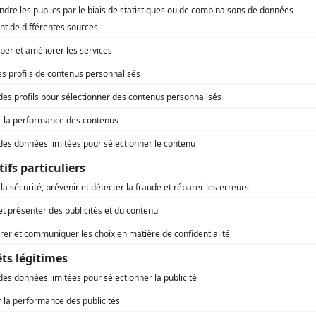
Bryan Hennessey
(
Paul Stevens
)
Dereck O'Brien
(
Inspecteur Owen
)
Berni Stapleton
(
Donna
)
Éric Lortie
(
Antoine Lavin
)
Daniel Lortie
(
Éric Lavin
)
Gary McKeehan
(
Ministre
)
Philip Spensley
(
Ministre de la justice
)
Frederic Smith
(
Commissaire
)
Jon Whalen
(
Glen Martin
)
Teddy Lee Dillon
(
Ancien résident de Saint-Vincent
)
Stephen Lush
(
Reporter TV
)
Kathleen Fee
(
Directrice du bureau d'architecte
)
Bill Barry
(
Prêtre au cimetière
)
Denys Ferry
(
Juge
)
Janis Spence
(
Juge
)
Ray Penton Jr.
(
Portier
)
Jonathon Hoddinott
(
Fils de Brian
)