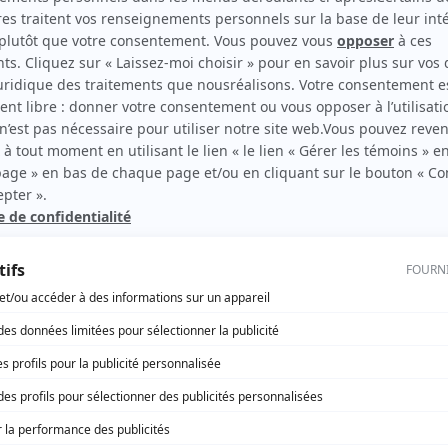
d'une
Ed Martin
(
Tom Kennedy
)
sont
Maurice Podbrey
(
Archevêque
)
Sam Grana
(
Monseigneur
)
a
Aidan Devine
(
Frère Michael Davitt
)
de
Gordon Day
(
Premier
)
ssier
Kelly Ricard
(
Travailleuse sociale
)
 Les
ent
David Francis
(
Lou Benson
)
Tony Robinow
(
Dermot Moher
)
Tyrone Benskin
(
Dr Maynard
)
Peter Cureton
(
Frère Peter
)
Peter Jutras
(
Frère Graham
)
)
sur
Timothy Webber
(
Brian Lunney, 30 ans
)
Kristine Demers
(
Shielah
)
Mary Walsh
(
Lenora Pardy
)
Sheena Larkin-La Brie
(
Avocate de la commission
)
Pierre Gauthier
(
Psychiatre
)
Michael Chiasson
(
Avocat de Peter Lavin
)
Frank Schorpion
(
Avocat de la Défense
)