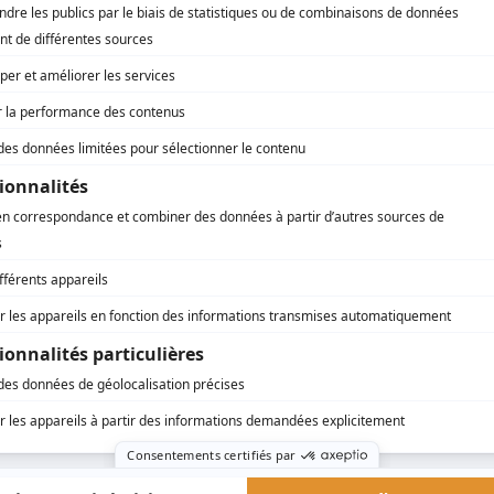
Louise Stoodley
(
Fille de Brian
)
AFFICHER LA SUITE...
 CBC