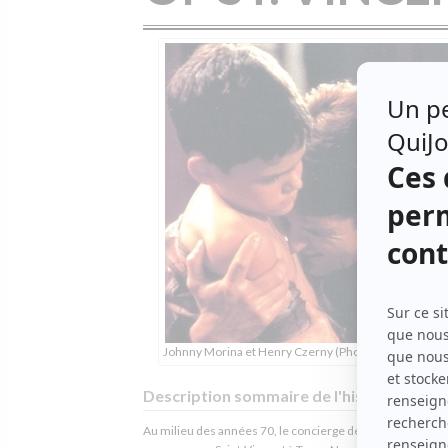
Johnny Morina et Henry Czerny (Photo: Radio-Canad
Description sommaire de l'histoire
Au milieu des années 70, le concierge de l'orphelinat reli