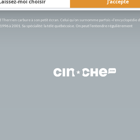
rd Therrien carbure à son petit écran. Celui qu’on surnomme parfois «l’encyclopédie 
1996 à 2001. Sa spécialité: la télé québécoise. On peut l’entendre régulièrement