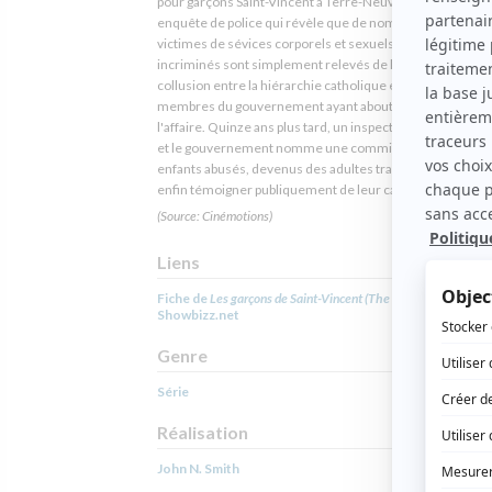
pour garçons Saint-Vincent à Terre-Neuve est à l'origine 
enquête de police qui révèle que de nombreux enfants y 
victimes de sévices corporels et sexuels. Les frères
incriminés sont simplement relevés de leurs fonctions, l
collusion entre la hiérarchie catholique et différents
membres du gouvernement ayant abouti au classement 
l'affaire. Quinze ans plus tard, un inspecteur rouvre le do
et le gouvernement nomme une commission d'enquête.
enfants abusés, devenus des adultes traumatisés, vienn
enfin témoigner publiquement de leur calvaire.
(Source: Cinémotions)
Liens
Fiche de
Les garçons de Saint-Vincent (The Boys of St. Vincent
Showbizz.net
Genre
Série
Réalisation
John N. Smith