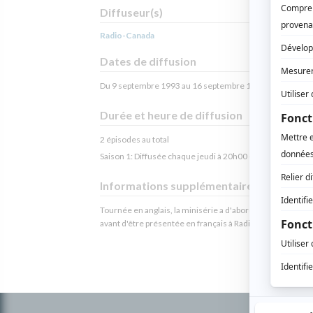
Diffuseur(s)
Radio-Canada
Dates de diffusion
Du 9 septembre 1993 au 16 septembre 1993
Durée et heure de diffusion
2 épisodes au total
Saison 1: Diffusée chaque jeudi à 20h00
(90 minutes)
Informations supplémentaires
Tournée en anglais, la minisérie a d'abord été diffusée à
avant d'être présentée en français à Radio-Canada.
Informations