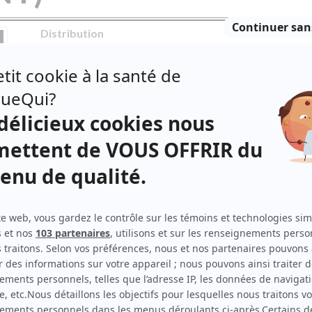
Distribution
Henry Czerny
(
Frère Peter Lavin
)
Johnny Morina
(
Kevin Reevey
)
Brian Dooley
(
Détective Noseworthy
)
Brian Dodd
(
Steven Lunny
)
Lise Roy
(
Chantal Lavin
)
Sebastien Spence
(
Kevin Reevey, 25 ans
)
David Hewlett
(
Steven Lunney, 25 ans
)
Philip Dinn
(
Mike Finn
)
Ashley Billard
(
Brian Lunny
)
Jeremy Keefe
(
Mike Sproule
)
Jonathan Lewis
(
Eddie Linnane
)
a)
Michael Wade
(
Frère MacLaverty
)
Greg Thomey
(
Frère Glackin
)
Alain Goulem
(
Frère Glynn
)
gieux