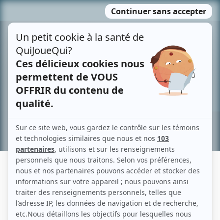
Passer
MENU
au
contenu
Recherche avancée »
HENRY CZERNY