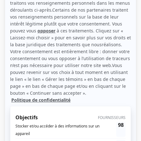
(Source: Remember Productions Inc. )
Liens
Fiche de Henry Czerny sur Showbizz.net
Personnages
Bon Cop, Bad Cop
(
Martin Ward
2026
-
)