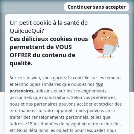
Passer
MENU
au
contenu
Recherche avancée »
GORDON DAY
Liens
Fiche de Gordon Day sur Showbizz.net