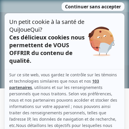
Passer
MENU
au
contenu
Recherche avancée »
DERECK O'BRIEN
Liens
Fiche de Dereck O'Brien sur Showbizz.net