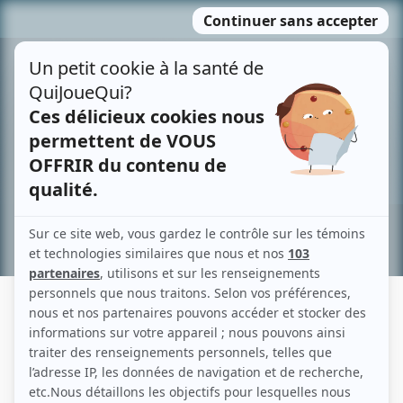
Passer
MENU
au
contenu
Recherche avancée »
MICHAEL CHIASSON
Liens
Fiche de Michael Chiasson sur Showbizz.net