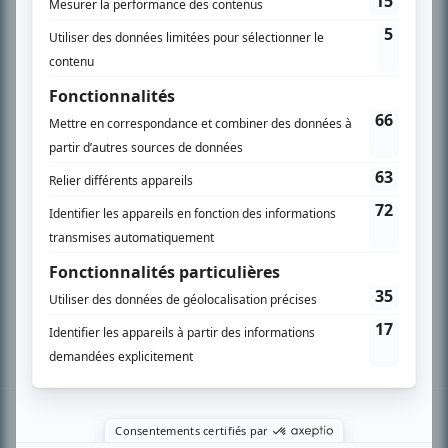
PLAN DU SITE
Accueil
Liste des oeuvres
Liste des comédiens
Recherche avancée
À propos
Nous contacter
Termes et conditions
Politique de confidentialité
Gestion du consentement