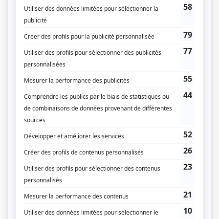
Radio-Canada
Dates de diffusion
Du 22 octobre 1955 au 23 juin 1956
Durée et heure de diffusion
36 épisodes au total
Saison 1: Diffusée chaque samedi à 17h30
(30 minutes)
Distribution
Yves Létourneau
(
Taille-Fer
)
Guy Bélanger
(
Rôle inconnu
)
Marcel Cabay
(
Rôle inconnu
)
Janine Fluet
(
Rôle inconnu
)
Paul Gauthier
(
Rôle inconnu
)