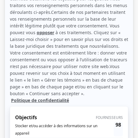
victorieux des situations les plus périlleuses.
(Source: Répertoire des séries, feuilletons et téléromans québécois, Jean-Yves
Croteau, Pierre Véronneau, Les Publications du Québec)
Liens
Fiche de
Taille-Fer
sur Showbizz.net
Genre
Série
Réalisation
Louis Bédard
Textes
Renée Normand
Compagnie de production
Société Radio-Canada
Diffuseur(s)