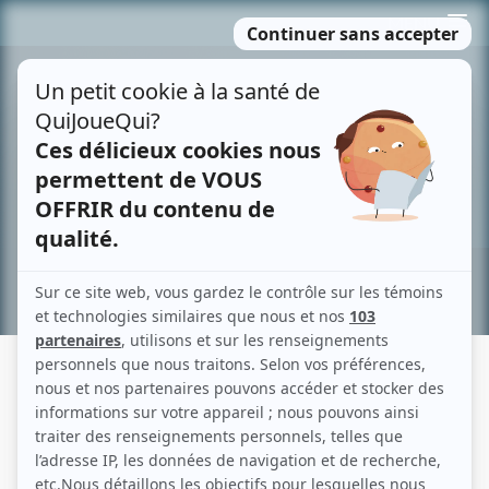
Passer
MENU
au
contenu
Recherche avancée »
TAILLE-FER
Description sommaire de l'histoire
Au début du XVIe siècle, à l'époque des grandes découvertes, Taille-Fer, un
aventurier débonnaire et intrépide, au coeur fier et généreux, sort toujours