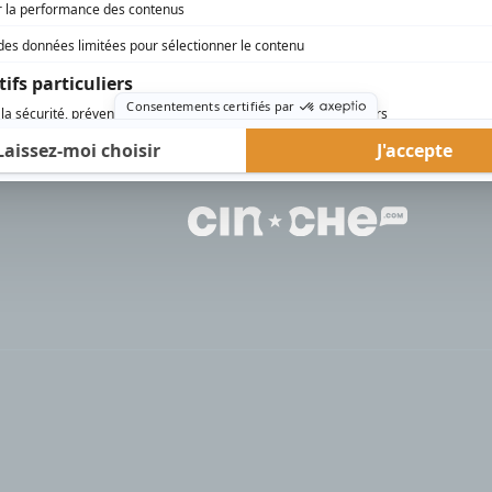
rd Therrien carbure à son petit écran. Celui qu’on surnomme parfois «l’encyclopédie 
1996 à 2001. Sa spécialité: la télé québécoise. On peut l’entendre régulièrement