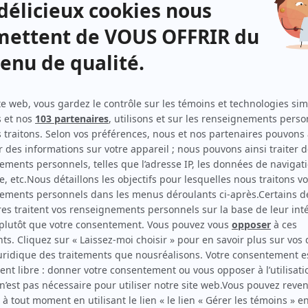
Distribution
Henri Norbert
(
Maigret
)
Denise Filiatrault
(
Ernestine dite la Grande Perche
)
Jean Dalmain
(
Guillaume Serre
)
Marthe Thiéry
(
Mme Serre
)
r
Rose Rey-Duzil
(
Rôle inconnu
)
Victor Désy
(
Rôle inconnu
)
Raymond Royer
(
Rôle inconnu
)
Michel Mailhot
(
Rôle inconnu
)
Robert Desroches
(
Rôle inconnu
)
Marcel Cabay
(
Rôle inconnu
)
Maud D'Arcy
(
Rôle inconnu
)
Edgar Fruitier
(
Rôle inconnu
)
Gabriel Vigneault
(
Rôle inconnu
)