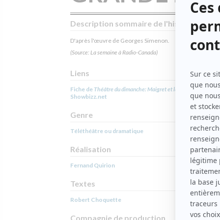
Description sommaire de l'histoire
D'après l'œuvre de Georges Simenon.
(Source: La semaine à Radio-Canada)
Liens
Fiche de
Théâtre du dimanche: Maigret et la grande perche
su
Showbizz.net
Genre
Téléthéâtre ou dramatique
Réalisation
Fernand Quirion
Textes
Robert Choquette
Compagnie de production