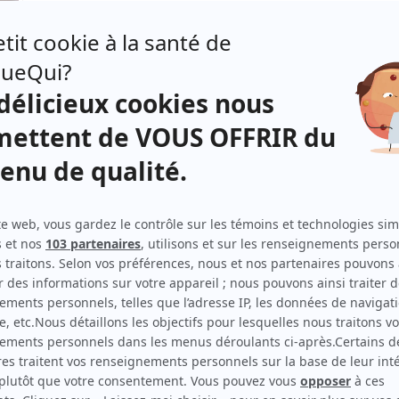
Cathy Gauthier
(
Roxy
)
Marilyse Bourke
(
Louise
)
Louison Danis
(
Paulette
)
Louis Champagne
(
Bob
)
Patrice Bélanger
(
Hugo
)
Bruno Marcil
(
Rachid
)
Diane Lavallée
(
Johanne
)
Gary Boudreault
(
Mike
)
Béatrice Picard
(
Lucille
)
Sacha Bourque
(
Sébastien
)
Guillaume Champoux
(
Éric
)
e,
Frédéric Lavallée
(
Guillaume
)
e son
Sylvie Potvin
(
Suzanne
)
 grand
Gilles Renaud
(
Normand
)
lui
Manuel Tadros
(
M. Cornelli
)
.
André Lacoste
(
Gilles
)
Bénédicte Décary
(
Sophie
)