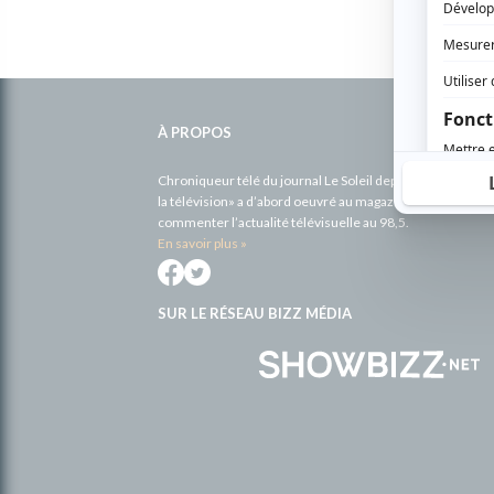
Informations
complémentaires
À PROPOS
Chroniqueur télé du journal Le Soleil depuis 2001, Richa
la télévision» a d’abord oeuvré au magazine TV Hebdo de 
commenter l’actualité télévisuelle au 98,5.
En savoir plus »
SUR LE RÉSEAU BIZZ MÉDIA