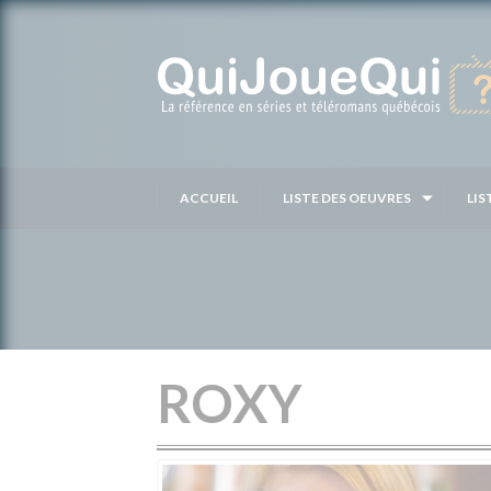
Passer
au
contenu
ACCUEIL
LISTE DES OEUVRES
LIS
ROXY