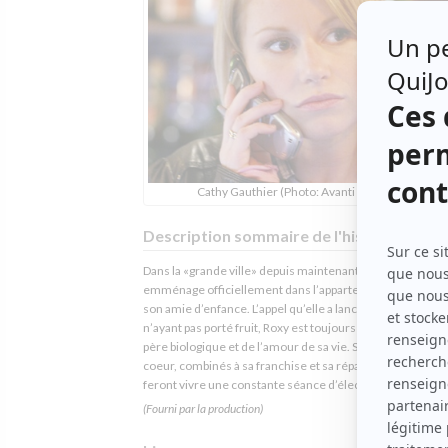
Cathy Gauthier (Photo: Avanti Ciné Vidéo)
Description sommaire de l'histoire
Dans la «grande ville» depuis maintenant un an, Roxy
emménage officiellement dans l’appartement avec Louis
son amie d’enfance. L’appel qu’elle a lancé à la télévision
n’ayant pas porté fruit, Roxy est toujours à la recherche d
père biologique et de l’amour de sa vie. Sa naïveté et son
coeur, combinés à sa franchise et sa répartie imprévisible 
feront vivre une constante séance d’électrochocs urbains
(Fourni par la production)