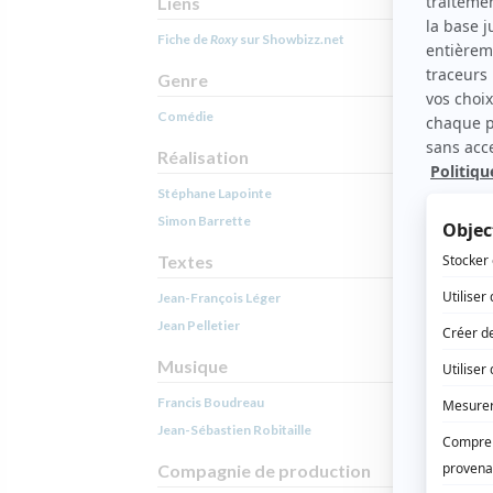
Liens
Fiche de
Roxy
sur Showbizz.net
Genre
Comédie
Réalisation
Stéphane Lapointe
Simon Barrette
Textes
Jean-François Léger
Jean Pelletier
Musique
Francis Boudreau
Jean-Sébastien Robitaille
Compagnie de production