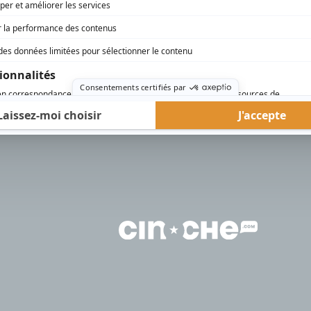
rd Therrien carbure à son petit écran. Celui qu’on surnomme parfois «l’encyclopédie 
1996 à 2001. Sa spécialité: la télé québécoise. On peut l’entendre régulièrement