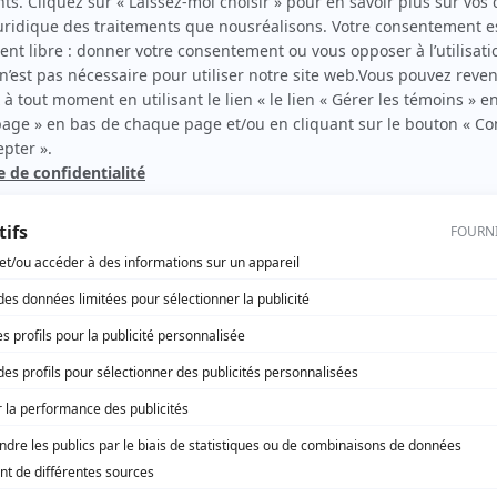
Mylène St-Sauveur
(
Caroline
)
Éric Bruneau
(
Nicolas
)
Denis Roy
(
Paul
)
François Sasseville
(
L'homme et le chevreuil
)
Alexandre Craig Préfontaine
(
Régis
)
Sébastien Beaulac
(
Tristan
)
Émilie Gilbert
(
Genny
)
Luis Bertrand
(
Dr St-Charles
)
Louisette Dussault
(
Jacqueline
)
Marc-François Blondin
(
Frère Hanson
)
Marie-Hélène Gendreau
(
Infirmière
)
Joseph Bellerose
(
Agent Tremblay
)