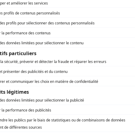
omne
V à