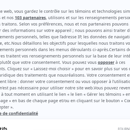
Vidanges
Musicien
Entrelacés
Musicien
Roxy
Musicien
rd Therrien carbure à son petit écran. Celui qu’on surnomme parfois «l’encyclopédie 
1996 à 2001. Sa spécialité: la télé québécoise. On peut l’entendre régulièrement