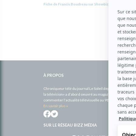
Fiche de Francis Boudreau sur Showbizz.net
Informations
complémentaires
À PROPOS
Chroniqueur télé du journal Le Soleil depuis 2001, Richa
la télévision» a d’abord oeuvré au magazine TV Hebdo de 
commenter l’actualité télévisuelle au 98,5.
En savoir plus »
SUR LE RÉSEAU BIZZ MÉDIA