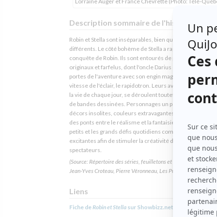
Lorraine Auger et France Chevrette (Photo: Télé-Québ
Description sommaire de l'histoire
Robin et Stella sont inséparables, bien qu'issus de milieux
différents. Le côté bohème de Stella a rapidement fait la
conquête de Robin. Ils sont entourés de personnages
originaux et farfelus, dont l'oncle Darius qui leur ouvre le
portes de l'aventure avec son engin magique voyageant à 
vitesse de l'éclair, le rapidotron. Leurs aventures, inspiré
la vie de chaque jour, se déroulent toutefois dans un univ
de bandes dessinées. Personnages un peu caricaturaux,
décors insolites, couleurs extravagantes jettent allègre
des ponts entre le réalisme et la fantaisie. On y présente 
petits et les grands défis quotidiens comme des aventur
excitantes afin de stimuler la créativité des jeunes
spectateurs.
(Source: Répertoire des séries, feuilletons et téléromans québéc
Jean-Yves Croteau, Pierre Véronneau, Les Publications du Qué
Liens
Fiche de
Robin et Stella
sur Showbizz.net