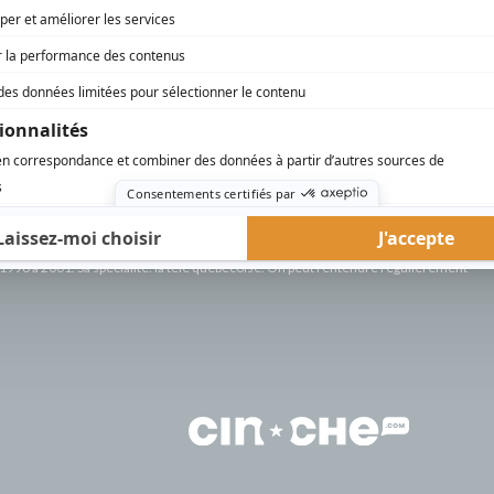
AFFICHER LA SUITE...
rd Therrien carbure à son petit écran. Celui qu’on surnomme parfois «l’encyclopédie 
1996 à 2001. Sa spécialité: la télé québécoise. On peut l’entendre régulièrement