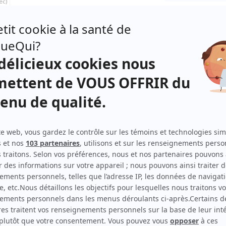
ec)
France Chevrette
(
Robin Brizard
)
Lorraine Auger
(
Stella Francoeur
)
Thomas Graton
(
Darius Francoeur
)
Carole Chatel
(
Doris Diamant
)
Patrice Coquereau
(
Roc Francoeur
)
s
Julien Poulin
(
Conrad Francoeur
)
la
Michelle Léger
(
Violette Brizard
)
es de
ers
Véronique Pinette
(
Lolotte Boulet
)
Benoît Vermeulen
(
Barakouda Boulet
)
ment
les
Luc-Martial Dagenais
(
Léon et Zéphir Brizard
)
es
Johanne Fontaine
(
Louise Boulet
)
Janine Sutto
(
Bob Galère
)
Francine Côté
(
Puce Boulet
)
ois,
bec)
Marie Charlebois
(
Katou
)
Serge Christiaenssens
(
Léopold Tapon
)
René Gagnon
(
Torse de Bombay
)
Michel Goyette
(
Barbeau
)