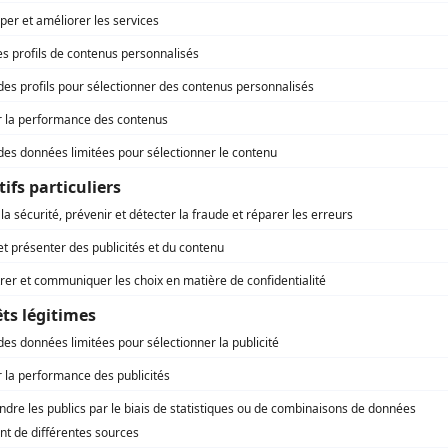
Septimiu Sever
(
Le fantôme
)
Claude Prégent
(
Le narrateur
)
Martin Faucher
(
Le cousin germain
)
André Desjardins
(
Didier
)
Claude Grisé
(
Le Monocle
)
Martin Despa
(
Moffette
)
Alain Banville
(
Voix du Japonais
)
Roger Joubert
(
Siffleux
)
Gildor Roy
(
Boy Roger
)
Robert Bouchard
(
Le promoteur
)
Christine Landry
(
Brigitte Bibeau
)
Danielle Oddera
(
Désirée
)
Gaétan Labrèche
(
Salvador
)
Jacques Piperni
(
Le commis
)
Mélanie Métras
(
Natasha
)
Louis-Georges Girard
(
Rapatapov
)