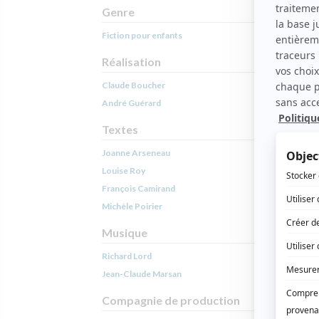
Genre
Fiction pour enfants
Réalisation
Claude Boucher
André Guérard
Textes
Joanne Arseneau
Louise Roy
François Camirand
Michèle Poirier
Musique
Richard Lord
Jean-Claude Marsan
Compagnie de production