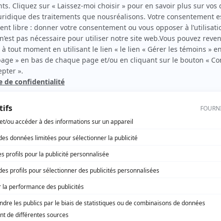
Joël Legendre
(
Roy Milove
)
Diane Lavallée
(
Yvonne
)
Suzanne Marier
(
Lucille Gariépy-Pinard
)
Pauline Martin
(
Simone Vidéotango
)
Rose-Andrée Michaud
(
Catherine
)
Jean-Louis Millette
(
Subito Presto
)
Pascale Perron
(
Michou
)
Pierrette Robitaille
(
La sorcière
)
Ghyslain Tremblay
(
Jean-Maurice Talon
)
Hélène Loiselle
(
Olga Minoucha
)
Markita Boies
(
Voix de Boz
)
Julien Bernatchez
(
Le pirate dépressif
)
Dominic Lamarre
(
Druminick
)
Maude Lefebvre
(
La fakir bon chic bon genre
)
Lysane Gendron
(
Annie
)
Valery Latulippe
(
La jeune photographe
)
Vincent Leclerc II
(
Le facteur insulté
)