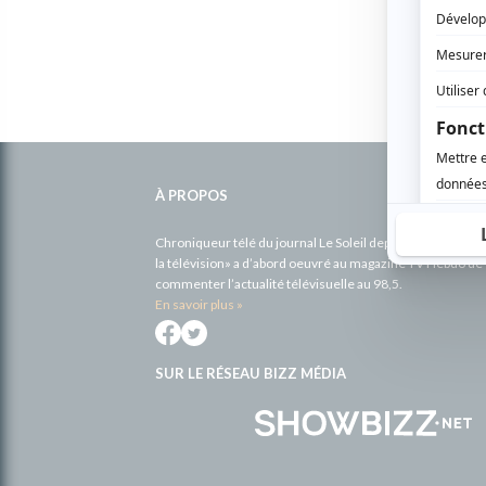
Informations
complémentaires
À PROPOS
Chroniqueur télé du journal Le Soleil depuis 2001, Richa
la télévision» a d’abord oeuvré au magazine TV Hebdo de 
commenter l’actualité télévisuelle au 98,5.
En savoir plus »
SUR LE RÉSEAU BIZZ MÉDIA