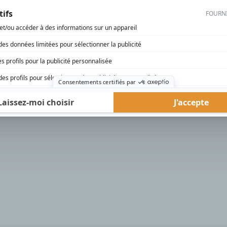
rd Therrien carbure à son petit écran. Celui qu’on surnomme parfois «l’encyclopédie 
1996 à 2001. Sa spécialité: la télé québécoise. On peut l’entendre régulièrement