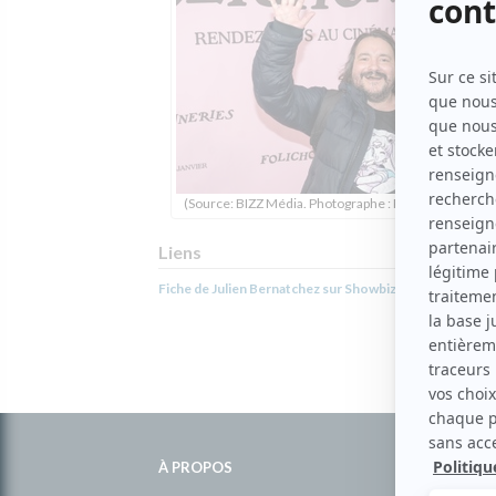
(Source: BIZZ Média. Photographe : Patrick Lamarche
Liens
Fiche de Julien Bernatchez sur Showbizz.net
Informations
complémentaires
À PROPOS