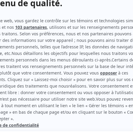
Robin et Stella
(
Le pirate dépressif
)
)