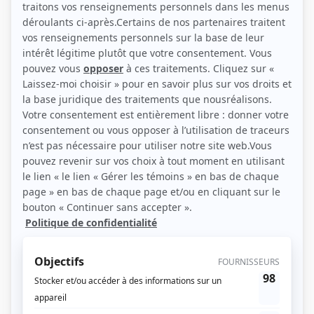
(Source: Télé-Québec)
Liens
Fiche de France Chevrette sur Showbizz.net
Personnages
Robin et Stella
(
Robin Brizard
)
Passe-Partout III
(
Tintinnabulle et Tintouins
)