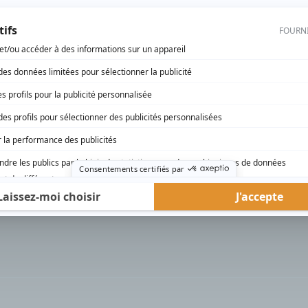
rd Therrien carbure à son petit écran. Celui qu’on surnomme parfois «l’encyclopédie 
1996 à 2001. Sa spécialité: la télé québécoise. On peut l’entendre régulièrement