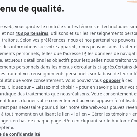
Jowanne, la psy des stars
(
Joël Legendre
)
Le temps des framboises
(
Carlos
)
Cover Girl
(
Margarita Frontenac ou Gretchen ou Ming Li
)
Tribu.com
(
Coiffeur
)
Moi et l'autre... II
(
Le réalisateur
)
SQreté 5-0
(
Joël Legendre
)
Le Dépanneur olympique
(
Régis Ménard
)
Robin et Stella
(
Roy Milove
)
Iniminimagimo
(
Rôles multiples
)