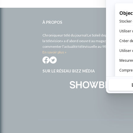
Informations
complémentaires
À PROPOS
Chroniqueur télé du journal Le Soleil depuis 2001, Richa
la télévision» a d’abord oeuvré au magazine TV Hebdo de 
commenter l’actualité télévisuelle au 98,5.
En savoir plus »
SUR LE RÉSEAU BIZZ MÉDIA