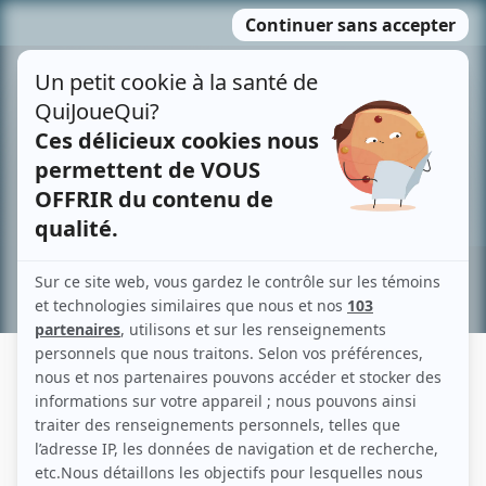
Passer
MENU
au
contenu
Recherche avancée »
PASCALE PERRON
Liens
Fiche de Pascale Perron sur Showbizz.net