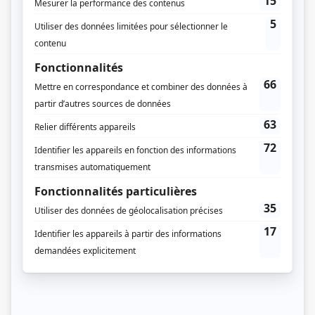
Diffuseur(s)
Illico+
Durée et heure de diffusion
10 épisodes au total
Saison 1: Disponible en ligne
Distribution principale
Catherine Chabot
(
Valérie Trudeau
)
Lévi Doré
(
Jordan Trudeau
)
Marc Beaupré
(
Shawn Meunier
)
Jean L'Italien
(
Gilles Meunier
)
Étienne Pilon
(
Patrick Lemay
)
Caroline Néron
(
Chantal Drolet
)
Léokim Beaumier-Lépine
(
Derek Meunier
)