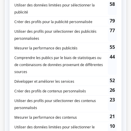
Ce dernier rêve de mettre la main sur le motel et son chemin forestier, qui
permet d'éviter la douane, pour prendre le contrôle de Prescott.
(Fourni par la production)
Liens
Fiche de
Prescott
sur Showbizz.net
Genre
Série
Réalisation
Julien Hurteau
Production
Nathalie Cécyre
Textes
Anie Pascale
Sophie Fortier