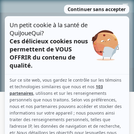
Passer
MENU
au
contenu
Recherche avancée »
PRESCOTT
Fiche détaillée
Liste des épisodes