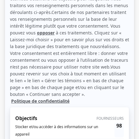
Jean L'Italien, Catherine Chabot, Lévi Doré (Source: illico+)
Description sommaire de l'histoire
Marquée par une relation amoureuse toxique, la propriétaire d'un motel
familial de la petite ville de Prescott est déchirée entre son amour maternel et
sa soif de justice. La tension montera soudainement lorsqu'elle découvrira un
cadavre sur son terrain. Comme tout le monde semble suspect à Prescott,
elle mènera elle-même l'enquête, épaulé par son fils qui travaille au
pénitencier de la ville. Les soupçons pointeront rapidement vers ses ennemis
jurés, son ex et le père de celui-ci, un magnat local à la tête de la cimenterie.