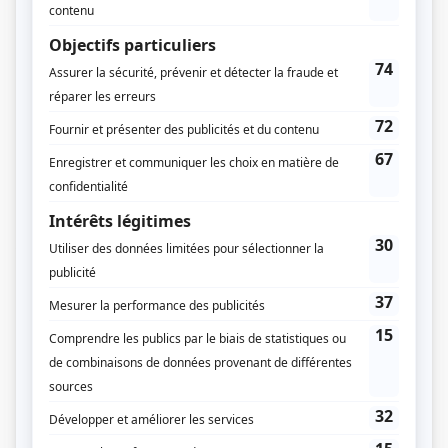
Marie-Eve Bourassa
Production exécutive
Nicola Merola
Charles Lafortune
Production déléguée
Nancy Gauthier II
Script-édition
Yves Lapierre
Musique
Pierre-Luc Rioux
Compagnie de production
Pixcom
Québecor Contenu