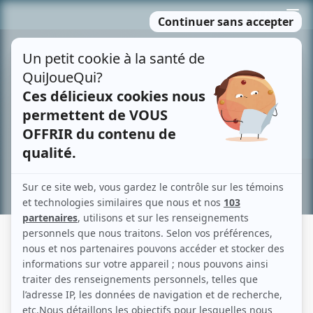
Passer
MENU
au
contenu
Recherche avancée »
JULIEN HURTEAU