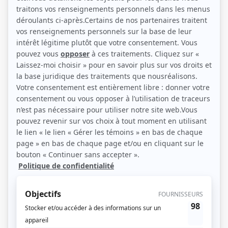
(Source: Showbizz.net / Annie Diotte)
Liens
Fiche de Julien Hurteau sur Showbizz.net
Personnages
STAT
(
Charles
2024
)