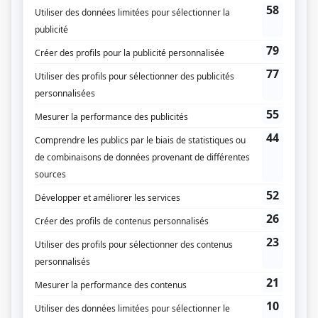
L'oeil du cyclone
(
David
2023
)
Alertes
(
Anthony Millette
2025
)
5e rang
(
Marc-André Saulnier
2019
-
2023
)
Les éphémères
(
Benoit
)
Les Simone
(
Ludovic
2017
)
District 31
(
Pascalin Perron
2020
)
Mon ex à moi
(
Julien
)
Le chalet
(
Will
)
Au secours de Béatrice
(
Samuel
)
Fée Éric
(
Maxime
)
La galère
(
Chum pétard
2011
)
Autres contributions
Dernière seconde
Réalisateur
Alertes
Réalisateur